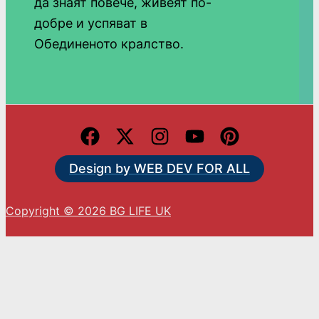
да знаят повече, живеят по-
добре и успяват в
Обединеното кралство.
Design by WEB DEV FOR ALL
Copyright © 2026 BG LIFE UK
С натискането на „Приемам“ вие се съгласявате
с използването на ВСИЧКИ бисквитки.
Cookie settings
ACCEPT