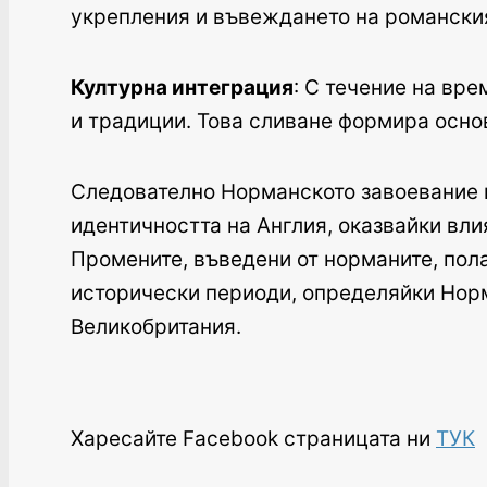
укрепления и въвеждането на романския
Културна интеграция
: С течение на вре
и традиции. Това сливане формира осно
Следователно Норманското завоевание н
идентичността на Англия, оказвайки вли
Промените, въведени от норманите, пола
исторически периоди, определяйки Норм
Великобритания.
Харесайте Facebook страницата ни
ТУК