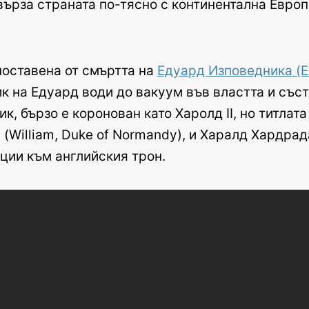
бвърза страната по-тясно с континентална Европ
поставена от смъртта на
Едуард Изповедника (E
ик на Едуард води до вакуум във властта и съст
к, бързо е коронован като Харолд II, но титлат
(William, Duke of Normandy), и Харалд Хардрада
нции към английския трон.