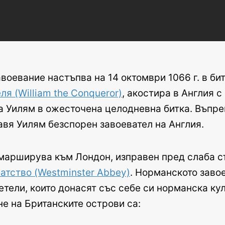
оевание настъпва на 14 октомври 1066 г. в бит
я (William the Conqueror)
, акостира в Англия 
а Уилям в ожесточена целодневна битка. Въпреки
авя Уилям безспорен завоевател на Англия.
марширува към Лондон, изправен пред слаба съ
атство (Westminster Abbey)
. Норманското заво
тели, които донасят със себе си норманска ку
е на Британските острови са: