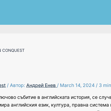
N CONQUEST
est
/ Автор:
Андрей Енев
/
March 14, 2024
/
3 min
ючово събитие в английската история, се случв
ира английския език, култура, правна система