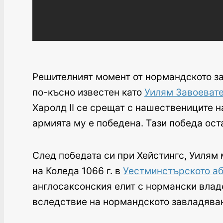
Решителният момент от нормандското зав
по-късно известен като
Уилям Завоевател
Харолд II се срещат с нашествениците н
армията му е победена. Тази победа ост
След победата си при Хейстингс, Уилям 
на Коледа 1066 г. в
Уестминстърското аб
англосаксонския елит с нормански владе
вследствие на нормандското завладяван