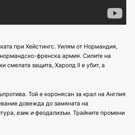
ката при Хейстингс. Уилям от Нормандия,
с нормандско-френска армия. Силите на
 смелата защита, Харолд II е убит, а
протива. Той е коронясан за крал на Англия
евание довежда до замяната на
лтура, език и феодализъм. Трайните промени