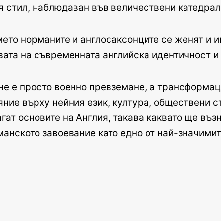
 стил, наблюдаван във величествени катедрал
мето норманите и англосаксонците се женят и и
вата на съвременната английска идентичност и
е е просто военно превземане, а трансформац
яние върху нейния език, култура, обществени с
гат основите на Англия, такава каквато ще въ
анското завоевание като едно от най-значими