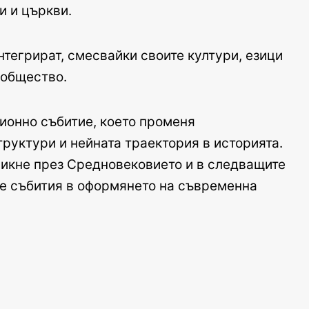
и и църкви.
нтегрират, смесвайки своите култури, езици
 общество.
ионно събитие, което променя
труктури и нейната траектория в историята.
зникне през Средновековието и в следващите
те събития в оформянето на съвременна