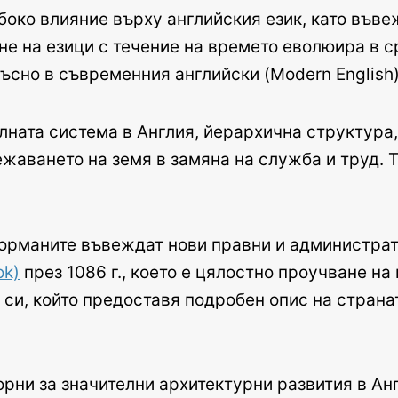
лбоко влияние върху английския език, като във
не на езици с течение на времето еволюира в ср
късно в съвременния английски (Modern English)
лната система в Англия, йерархична структура
жаването на земя в замяна на служба и труд. 
Норманите въвеждат нови правни и администрат
ok)
през 1086 г., което е цялостно проучване на
 си, който предоставя подробен опис на страна
орни за значителни архитектурни развития в Ан