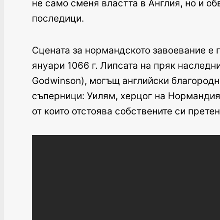
не само сменя властта в Англия, но и о
последици.
Сцената за нормандското завоевание е 
януари 1066 г. Липсата на пряк наследн
Godwinson), могъщ английски благородни
съперници: Уилям, херцог на Нормандия 
от които отстоява собствените си прете