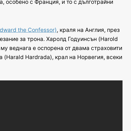
а, особено с Франция, и то с дълготрайни
dward the Confessor)
, краля на Англия, през
езание за трона. Харолд Годуинсън (Harold
а му веднага е оспорена от двама страховити
 (Harald Hardrada), крал на Норвегия, всеки