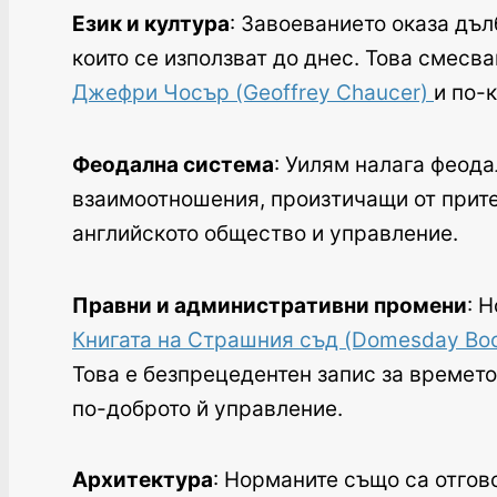
Език и култура
: Завоеванието оказа дъ
които се използват до днес. Това смесва
Джефри Чосър (Geoffrey Chaucer)
и по-
Феодална система
: Уилям налага феода
взаимоотношения, произтичащи от прите
английското общество и управление.
Правни и административни промени
: 
Книгата на Страшния съд (Domesday Bo
Това е безпрецедентен запис за времето
по-доброто й управление.
Архитектура
: Норманите също са отгов