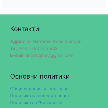
Контакти
Адрес
: 37 Harraden Road, London
Tel:
+44 7780 242 982
E-mail:
andreyenev@gmail.com
Основни политики
Общи условия на ползване
Политика за поверителност
Политика на "Бисквитки