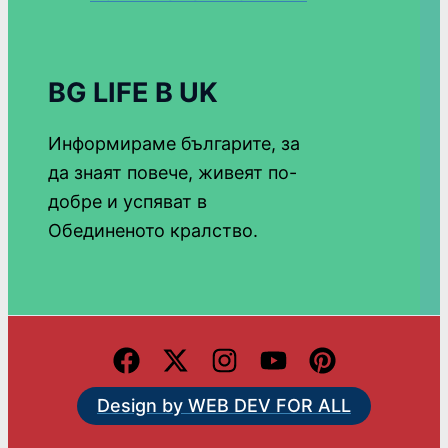
BG LIFE В UK
Информираме българите, за
да знаят повече, живеят по-
добре и успяват в
Обединеното кралство.
Design by WEB DEV FOR ALL