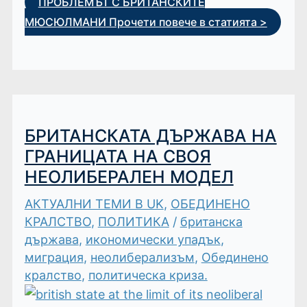
ПРОБЛЕМЪТ С БРИТАНСКИТЕ
МЮСЮЛМАНИ
Прочети повече в статията >
БРИТАНСКАТА ДЪРЖАВА НА
ГРАНИЦАТА НА СВОЯ
НЕОЛИБЕРАЛЕН МОДЕЛ
АКТУАЛНИ ТЕМИ В UK
,
ОБЕДИНЕНО
КРАЛСТВО
,
ПОЛИТИКА
/
британска
държава
,
икономически упадък
,
миграция
,
неолиберализъм
,
Обединено
кралство
,
политическа криза.