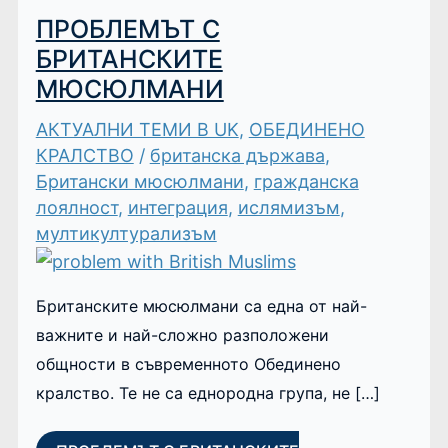
ПРОБЛЕМЪТ С
БРИТАНСКИТЕ
МЮСЮЛМАНИ
АКТУАЛНИ ТЕМИ В UK
,
ОБЕДИНЕНО
КРАЛСТВО
/
британска държава
,
Британски мюсюлмани
,
гражданска
лоялност
,
интеграция
,
ислямизъм
,
мултикултурализъм
Британските мюсюлмани са една от най-
важните и най-сложно разположени
общности в съвременното Обединено
кралство. Те не са еднородна група, не […]