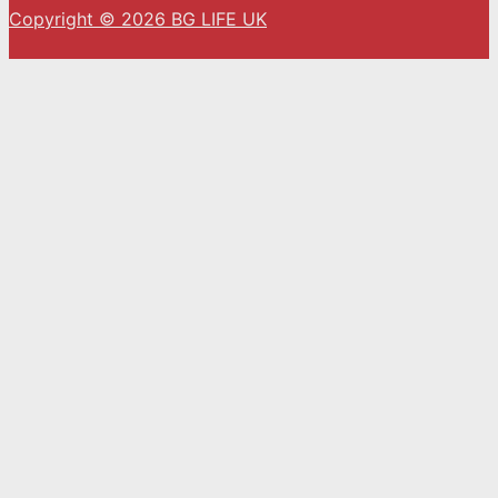
Copyright © 2026 BG LIFE UK
С натискането на „Приемам“ вие се съгласявате
с използването на ВСИЧКИ бисквитки.
Cookie settings
ACCEPT
Close
Privacy Overview
This website uses cookies to improve your
experience while you navigate through the
website. Out of these, the cookies that are
categorized as necessary are stored on your