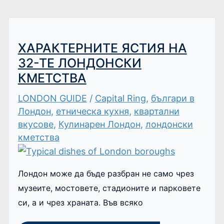
ХАРАКТЕРНИТЕ ЯСТИЯ НА
32-ТЕ ЛОНДОНСКИ
КМЕТСТВА
LONDON GUIDE
/
Capital Ring
,
българи в
Лондон
,
етническа кухня
,
квартални
вкусове
,
Кулинарен Лондон
,
лондонски
кметства
Лондон може да бъде разбран не само чрез
музеите, мостовете, стадионите и парковете
си, а и чрез храната. Във всяко