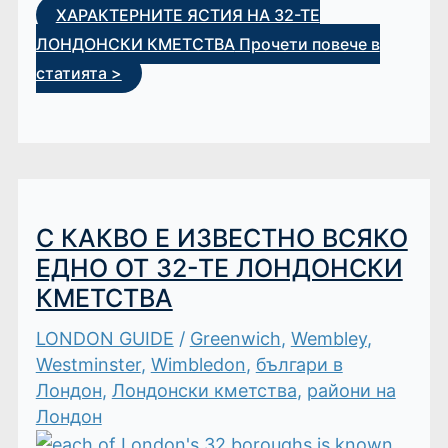
ХАРАКТЕРНИТЕ ЯСТИЯ НА 32-ТЕ
ЛОНДОНСКИ КМЕТСТВА
Прочети повече в
статията >
С КАКВО Е ИЗВЕСТНО ВСЯКО
ЕДНО ОТ 32-ТЕ ЛОНДОНСКИ
КМЕТСТВА
LONDON GUIDE
/
Greenwich
,
Wembley
,
Westminster
,
Wimbledon
,
българи в
Лондон
,
Лондонски кметства
,
райони на
Лондон