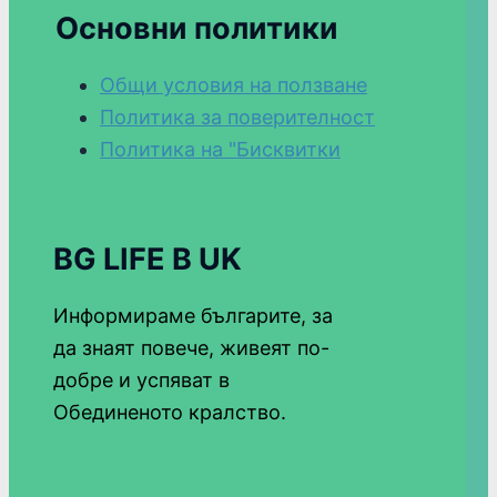
Основни политики
Общи условия на ползване
Политика за поверителност
Политика на "Бисквитки
BG LIFE В UK
Информираме българите, за
да знаят повече, живеят по-
добре и успяват в
Обединеното кралство.