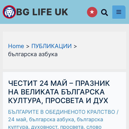
Skip
BG LIFE UK
★
to
content
Home
ПУБЛИКАЦИИ
българска азбука
ЧЕСТИТ
ЧЕСТИТ 24 МАЙ – ПРАЗНИК
24
МАЙ
НА ВЕЛИКАТА БЪЛГАРСКА
–
КУЛТУРА, ПРОСВЕТА И ДУХ
ПРАЗНИК
НА
ВЕЛИКАТА
БЪЛГАРИТЕ В ОБЕДИНЕНОТО КРАЛСТВО
/
БЪЛГАРСКА
КУЛТУРА,
24 май
,
българска азбука
,
българска
ПРОСВЕТА
култура
,
духовност
,
просвета
,
слово
И