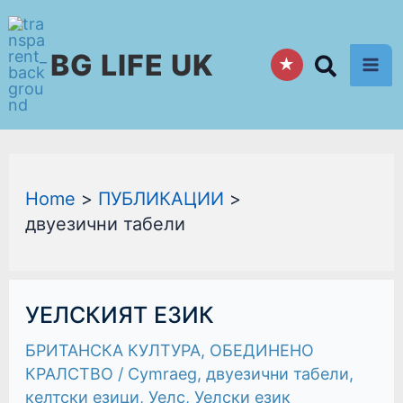
Skip
to
BG LIFE UK
content
★
Home
ПУБЛИКАЦИИ
двуезични табели
УЕЛСКИЯТ
УЕЛСКИЯТ ЕЗИК
ЕЗИК
БРИТАНСКА КУЛТУРА
,
ОБЕДИНЕНО
КРАЛСТВО
/
Cymraeg
,
двуезични табели
,
келтски езици
,
Уелс
,
Уелски език