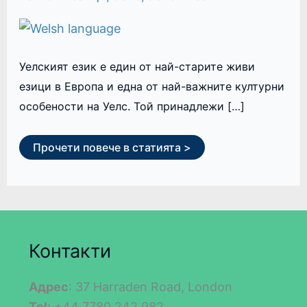
Уелският език е един от най-старите живи
езици в Европа и една от най-важните културни
особености на Уелс. Той принадлежи […]
Прочети повече в статията >
Контакти
Адрес
: 37 Harraden Road, London
Tel:
+44 7780 242 982