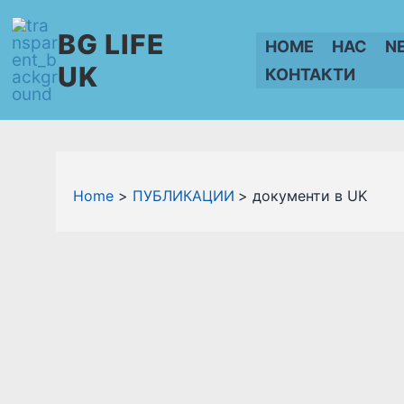
Skip
BG LIFE
to
HOME
НАС
N
content
UK
КОНТАКТИ
Home
ПУБЛИКАЦИИ
документи в UK