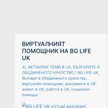
ВИРТУАЛНИЯТ
ВИРТУАЛНИЯТ
ПОМОЩНИК
ПОМОЩНИК НА BG LIFE
НА
BG
UK
LIFE
UK
AI
,
АКТУАЛНИ ТЕМИ В UK
,
БЪЛГАРИТЕ В
ОБЕДИНЕНОТО КРАЛСТВО
/
BG LIFE UK
,
българи в Обединеното кралство
,
виртуален помощник
,
документи в UK
,
живот в UK
,
работа в UK
,
социални
помощи