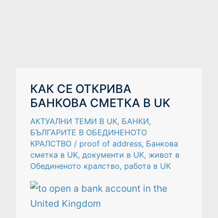
КАК
КАК СЕ ОТКРИВА
СЕ
БАНКОВА СМЕТКА В UK
ОТКРИВА
БАНКОВА
СМЕТКА
АКТУАЛНИ ТЕМИ В UK
,
БАНКИ
,
В
UK
БЪЛГАРИТЕ В ОБЕДИНЕНОТО
КРАЛСТВО
/
proof of address
,
Банкова
сметка в UK
,
документи в UK
,
живот в
Обединеното кралство
,
работа в UK