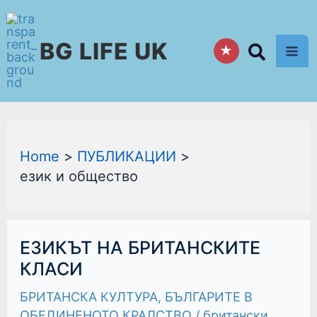
Skip
to
BG LIFE UK
content
★
Home
ПУБЛИКАЦИИ
език и общество
ЕЗИКЪТ
ЕЗИКЪТ НА БРИТАНСКИТЕ
НА
БРИТАНСКИТЕ
КЛАСИ
КЛАСИ
БРИТАНСКА КУЛТУРА
,
БЪЛГАРИТЕ В
ОБЕДИНЕНОТО КРАЛСТВО
/
британски