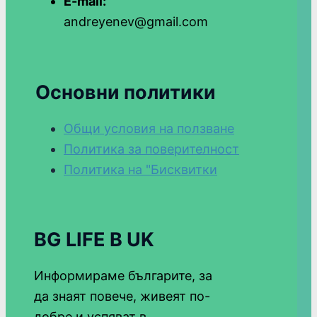
E-mail:
andreyenev@gmail.com
Основни политики
Общи условия на ползване
Политика за поверителност
Политика на "Бисквитки
BG LIFE В UK
Информираме българите, за
да знаят повече, живеят по-
добре и успяват в