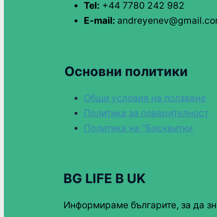
Tel:
+44 7780 242 982
E-mail:
andreyenev@gmail.c
Основни политики
Общи условия на ползване
Политика за поверителност
Политика на "Бисквитки
BG LIFE В UK
Информираме българите, за да зн