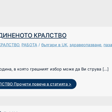
ДИНЕНОТО КРАЛСТВО
КРАЛСТВО
,
РАБОТА
/
българи в UK
,
здравеопазване
,
паза
година, в която грешният избор може да Ви струва […]
ЛСТВО
Прочети повече в статията >