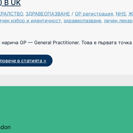
 В UK
КРАЛСТВО
,
ЗДРАВЕОПАЗВАНЕ
/
GP регистрация
,
NHS
,
Ж
ичен избор и идентичност
,
здравеопазване
,
личен лекар
арича GP — General Practitioner. Това е първата точка
повече в статията >
ndon