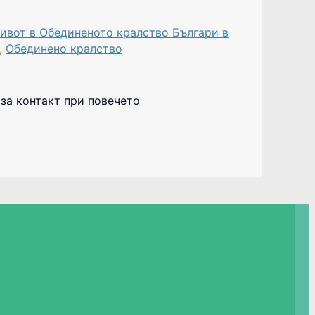
ивот в Обединеното кралство Българи в
,
Обединено кралство
 за контакт при повечето