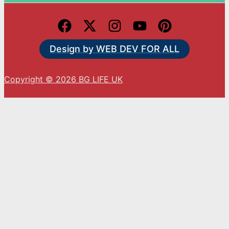
Design by WEB DEV FOR ALL
Copyright © 2026 BG LIFE UK
С натискането на „Приемам“ вие се съгласявате
с използването на ВСИЧКИ бисквитки.
Cookie settings
ACCEPT
Close
Privacy Overview