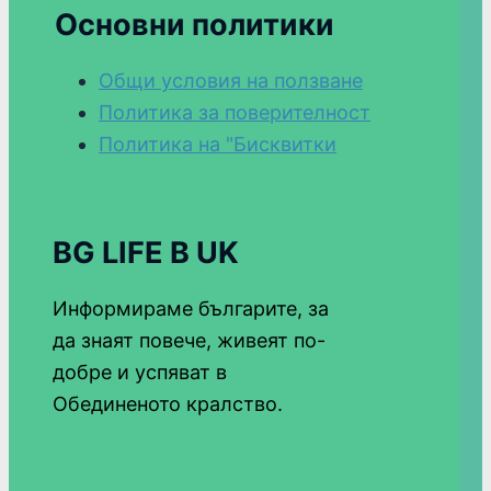
Основни политики
Общи условия на ползване
Политика за поверителност
Политика на "Бисквитки
BG LIFE В UK
Информираме българите, за
да знаят повече, живеят по-
добре и успяват в
Обединеното кралство.