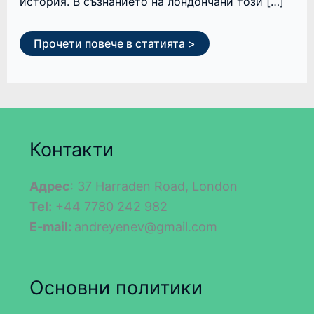
история. В съзнанието на лондончани този […]
Прочети повече в статията >
Контакти
Адрес
: 37 Harraden Road, London
Tel:
+44 7780 242 982
E-mail:
andreyenev@gmail.com
Основни политики