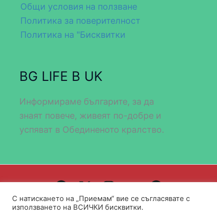
Общи условия на ползване
Политика за поверителност
Политика на "Бисквитки
BG LIFE В UK
Информираме българите, за да
знаят повече, живеят по-добре и
успяват в Обединеното кралство.
С натискането на „Приемам“ вие се съгласявате с
Design by WEB DEV FOR ALL
използването на ВСИЧКИ бисквитки.