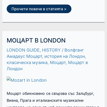
Прочети повече в статията >
МОЦАРТ
МОЦАРТ В LONDON
В
LONDON
LONDON GUIDE
,
HISTORY
/
Волфганг
Амадеус Моцарт
,
история на Лондон
,
класическа музика
,
Моцарт
,
Моцарт в
Лондон
Моцарт обикновено се свързва със Залцбург,
Виена, Прага и италианските музикални