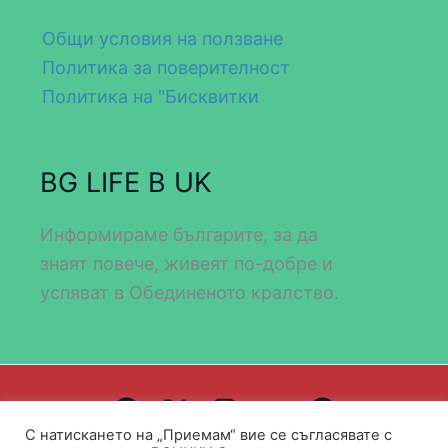
Общи условия на ползване
Политика за поверителност
Политика на "Бисквитки
BG LIFE В UK
Информираме българите, за да
знаят повече, живеят по-добре и
успяват в Обединеното кралство.
С натискането на „Приемам“ вие се съгласявате с