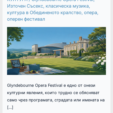
Източен Съсекс
,
класическа музика
,
култура в Обединеното кралство
,
опера
,
оперен фестивал
Glyndebourne Opera Festival е едно от онези
културни явления, които трудно се обясняват
само чрез програмата, сградата или имената на
[…]