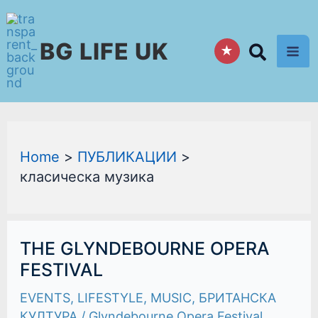
Skip
to
BG LIFE UK
content
★
Home
ПУБЛИКАЦИИ
класическа музика
THE
THE GLYNDEBOURNE OPERA
GLYNDEBOURNE
OPERA
FESTIVAL
FESTIVAL
EVENTS
,
LIFESTYLE
,
MUSIC
,
БРИТАНСКА
КУЛТУРА
/
Glyndebourne Opera Festival
,