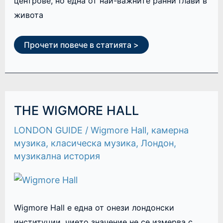
центрове, но една от най-важните ранни глави в
живота
Прочети повече в статията >
THE
THE WIGMORE HALL
WIGMORE
HALL
LONDON GUIDE
/
Wigmore Hall
,
камерна
музика
,
класическа музика
,
Лондон
,
музикална история
Wigmore Hall е една от онези лондонски
институции, чието значение не се измерва с