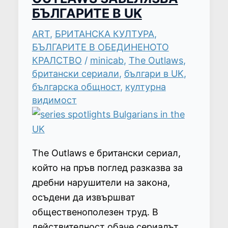
БЪЛГАРИТЕ В UK
ART
,
БРИТАНСКА КУЛТУРА
,
БЪЛГАРИТЕ В ОБЕДИНЕНОТО
КРАЛСТВО
/
minicab
,
The Outlaws
,
британски сериали
,
българи в UK
,
българска общност
,
културна
видимост
The Outlaws е британски сериал,
който на пръв поглед разказва за
дребни нарушители на закона,
осъдени да извършват
общественополезен труд. В
действителност обаче сериалът