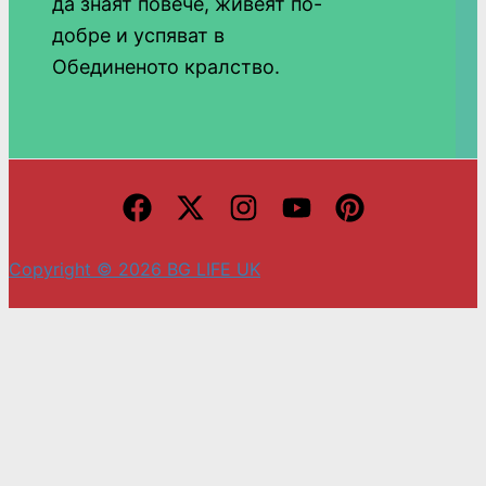
да знаят повече, живеят по-
добре и успяват в
Обединеното кралство.
Copyright © 2026 BG LIFE UK
С натискането на „Приемам“ вие се съгласявате
с използването на ВСИЧКИ бисквитки.
Cookie settings
ACCEPT