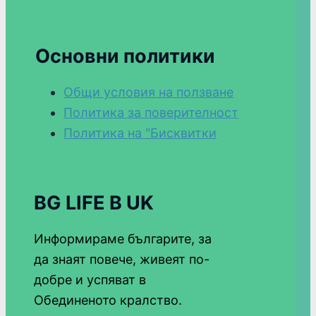
Основни политики
Общи условия на ползване
Политика за поверителност
Политика на "Бисквитки
BG LIFE В UK
Информираме българите, за
да знаят повече, живеят по-
добре и успяват в
Обединеното кралство.