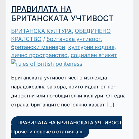
ПРАВИЛАТА НА
БРИТАНСКАТА УЧТИВОСТ
БРИТАНСКА КУЛТУРА
,
ОБЕДИНЕНО
КРАЛСТВО
/
британска учтивост
,
британски маниери
,
културни кодове
,
лично пространство
,
социален етикет
Британската учтивост често изглежда
парадоксална за хора, които идват от по-
директни или по-общителни култури. От една
страна, британците постоянно казват […]
ПРАВИЛАТА НА БРИТАНСКАТА УЧТИВОСТ
Прочети повече в статията >