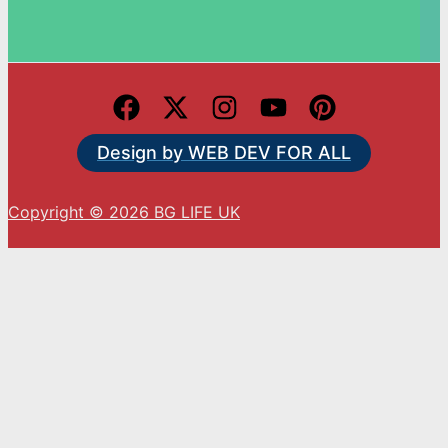
Design by WEB DEV FOR ALL
Copyright © 2026 BG LIFE UK
С натискането на „Приемам“ вие се съгласявате
с използването на ВСИЧКИ бисквитки.
Cookie settings
ACCEPT
Close