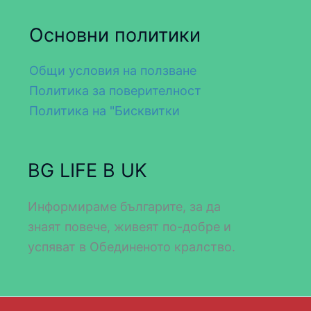
Основни политики
Общи условия на ползване
Политика за поверителност
Политика на "Бисквитки
BG LIFE В UK
Информираме българите, за да
знаят повече, живеят по-добре и
успяват в Обединеното кралство.