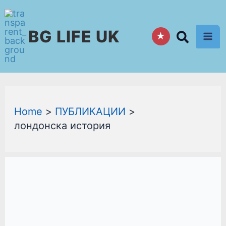
Skip
to
BG LIFE UK
content
★
Home
ПУБЛИКАЦИИ
лондонска история
THE
BLACK
FRIAR
PUB