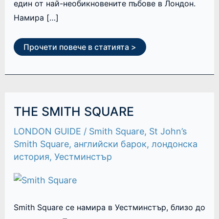
един от най-необикновените пъбове в Лондон.
Намира […]
Прочети повече в статията >
THE
THE SMITH SQUARE
SMITH
SQUARE
LONDON GUIDE
/
Smith Square
,
St John’s
Smith Square
,
английски барок
,
лондонска
история
,
Уестминстър
Smith Square се намира в Уестминстър, близо до