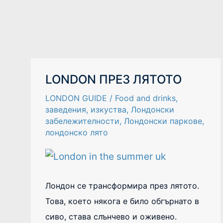
LONDON
LONDON ПРЕЗ ЛЯТОТО
ПРЕЗ
ЛЯТОТО
LONDON GUIDE
/
Food and drinks
,
заведения
,
изкуства
,
Лондонски
забележителности
,
Лондонски паркове
,
лондонско лято
Лондон се трансформира през лятото.
Това, което някога е било обгърнато в
сиво, става слънчево и оживено.