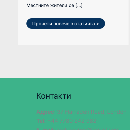
Местните жители се […]
Прочети повече в статията >
Контакти
Адрес
: 37 Harraden Road, London
Tel:
+44 7780 242 982
E-mail:
andreyenev@gmail.com