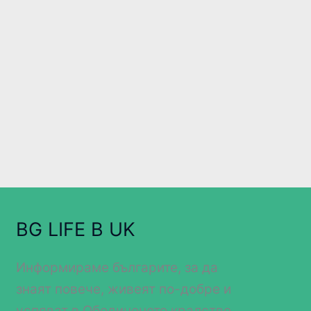
BG LIFE В UK
Информираме българите, за да
знаят повече, живеят по-добре и
успяват в Обединеното кралство.