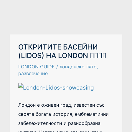
ОТКРИТИТЕ
ОТКРИТИТЕ БАСЕЙНИ
БАСЕЙНИ
(LIDOS) НА LONDON 🏊‍♂️💦🌞
(LIDOS)
НА
LONDON
LONDON GUIDE
/
лондонско лято
,
🏊‍♂️
💦
развлечение
🌞
Лондон е оживен град, известен със
своята богата история, емблематични
забележителности и разнообразна