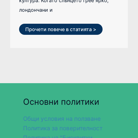
култура. Когато слънцето грее ярко,
лондончани и
Прочети повече в статията >
Основни политики
Общи условия на ползване
Политика за поверителност
Политика на "Бисквитки