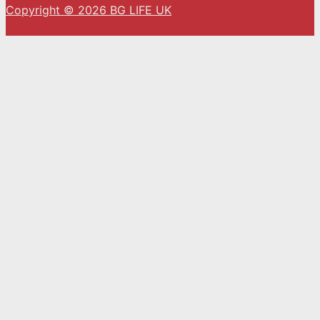
Copyright © 2026 BG LIFE UK
С натискането на „Приемам“ вие се съгласявате
с използването на ВСИЧКИ бисквитки.
Cookie settings
ACCEPT
Close
Privacy Overview
This website uses cookies to improve your
experience while you navigate through the
website. Out of these, the cookies that are
categorized as necessary are stored on your