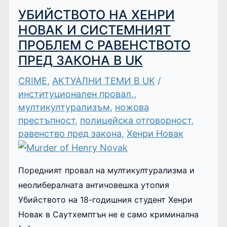
УБИЙСТВОТО НА ХЕНРИ
НОВАК И СИСТЕМНИЯТ
ПРОБЛЕМ С РАВЕНСТВОТО
ПРЕД ЗАКОНА В UK
CRIME
,
АКТУАЛНИ ТЕМИ В UK
/
институционален провал.
,
мултикултурализъм
,
ножова
престъпност
,
полицейска отговорност
,
равенство пред закона
,
Хенри Новак
Поредният провал на мултикултурализма и
неолибералната античовешка утопия
Убийството на 18-годишния студент Хенри
Новак в Саутхемптън не е само криминална