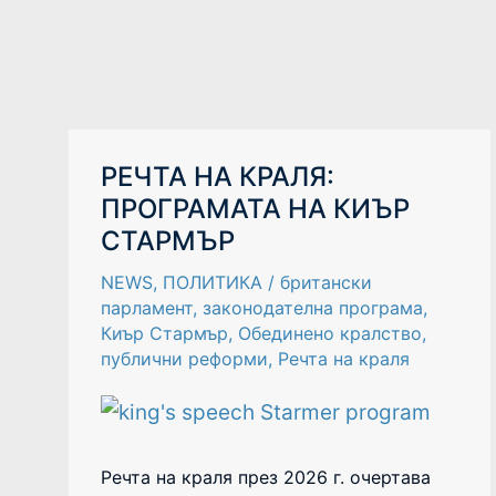
РЕЧТА
РЕЧТА НА КРАЛЯ:
НА
ПРОГРАМАТА НА КИЪР
КРАЛЯ:
ПРОГРАМАТА
СТАРМЪР
НА
КИЪР
СТАРМЪР
NEWS
,
ПОЛИТИКА
/
британски
парламент
,
законодателна програма
,
Киър Стармър
,
Обединено кралство
,
публични реформи
,
Речта на краля
Речта на краля през 2026 г. очертава