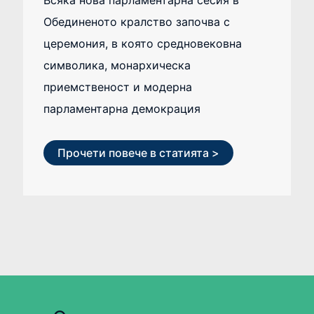
Всяка нова парламентарна сесия в
Обединеното кралство започва с
церемония, в която средновековна
символика, монархическа
приемственост и модерна
парламентарна демокрация
Прочети повече в статията >