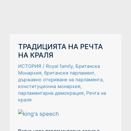
ТРАДИЦИЯТА
ТРАДИЦИЯТА НА РЕЧТА
НА
НА КРАЛЯ
РЕЧТА
НА
КРАЛЯ
ИСТОРИЯ
/
Royal family
,
Британска
Монархия
,
британски парламент
,
държавно откриване на парламента
,
конституционна монархия
,
парламентарна демокрация
,
Речта на
краля