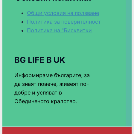
Общи условия на ползване
Политика за поверителност
Политика на "Бисквитки
BG LIFE В UK
Информираме българите, за
да знаят повече, живеят по-
добре и успяват в
Обединеното кралство.