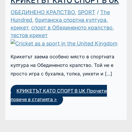
КРИКЕТЪТ КАТО СПОРТ В UK
ОБЕДИНЕНО КРАЛСТВО
,
SPORT
/
The
Hundred
,
британска спортна култура
,
крикет
,
спорт в Обединеното кралство
,
тестов крикет
Крикетът заема особено място в спортната
култура на Обединеното кралство. Той не е
просто игра с бухалка, топка, уикети и […]
КРИКЕТЪТ КАТО СПОРТ В UK
Прочети
повече в статията >