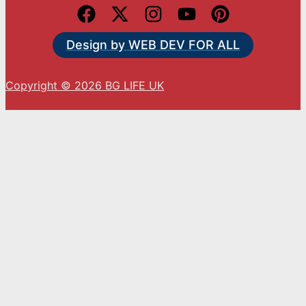
Design by WEB DEV FOR ALL
Copyright © 2026 BG LIFE UK
С натискането на „Приемам“ вие се съгласявате
с използването на ВСИЧКИ бисквитки.
Cookie settings
ACCEPT
Close
Privacy Overview