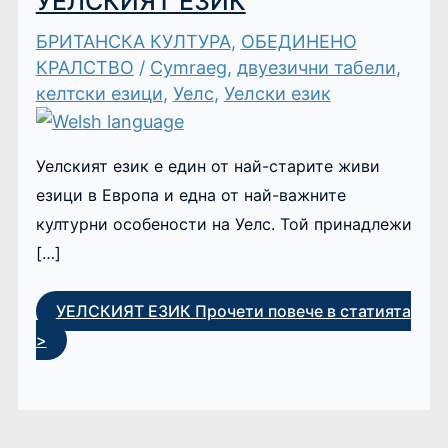
УЕЛСКИЯТ ЕЗИК
БРИТАНСКА КУЛТУРА
,
ОБЕДИНЕНО
КРАЛСТВО
/
Cymraeg
,
двуезични табели
,
келтски езици
,
Уелс
,
Уелски език
Уелският език е един от най-старите живи
езици в Европа и една от най-важните
културни особености на Уелс. Той принадлежи
[…]
УЕЛСКИЯТ ЕЗИК
Прочети повече в статията
>