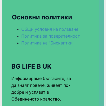
Основни политики
Общи условия на ползване
Политика за поверителност
Политика на "Бисквитки
BG LIFE В UK
Информираме българите, за
да знаят повече, живеят по-
добре и успяват в
Обединеното кралство.