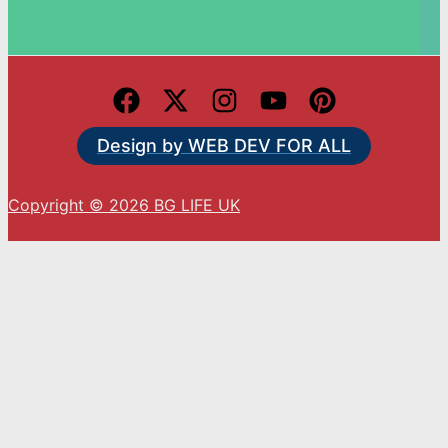
Design by WEB DEV FOR ALL
Copyright © 2026 BG LIFE UK
С натискането на „Приемам“ вие се съгласявате
с използването на ВСИЧКИ бисквитки.
Cookie settings
ACCEPT
Close