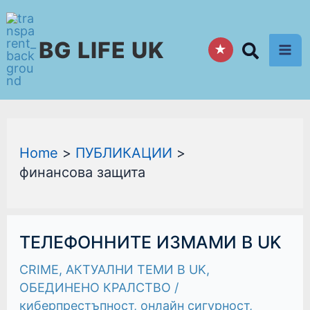
Skip
to
BG LIFE UK
content
★
Home
ПУБЛИКАЦИИ
финансова защита
ТЕЛЕФОННИТЕ
ТЕЛЕФОННИТЕ ИЗМАМИ В UK
ИЗМАМИ
В
CRIME
,
АКТУАЛНИ ТЕМИ В UK
,
UK
ОБЕДИНЕНО КРАЛСТВО
/
киберпрестъпност
,
онлайн сигурност
,