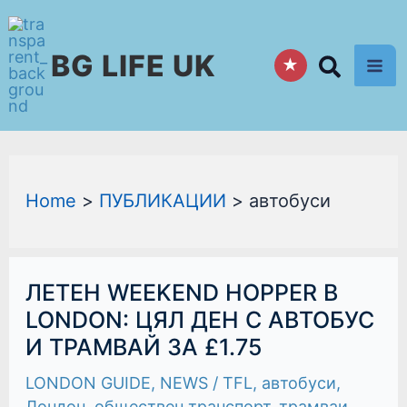
Skip
to
BG LIFE UK
content
★
Home
ПУБЛИКАЦИИ
автобуси
ЛЕТЕН
ЛЕТЕН WEEKEND HOPPER В
WEEKEND
HOPPER
LONDON: ЦЯЛ ДЕН С АВТОБУС
В
И ТРАМВАЙ ЗА £1.75
LONDON:
ЦЯЛ
ДЕН
LONDON GUIDE
,
NEWS
/
TFL
,
автобуси
,
С
АВТОБУС
Лондон
,
обществен транспорт
,
трамваи