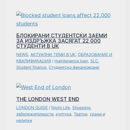
БЛОКИРАНИ СТУДЕНТСКИ ЗАЕМИ
ЗА ИЗДРЪЖКА ЗАСЯГАТ 22 000
СТУДЕНТИ В UK
NEWS
,
АКТУАЛНИ ТЕМИ В UK
,
ОБРАЗОВАНИЕ И
КВАЛИФИКАЦИЯ
/
maintenance loan
,
SLC
,
Student finance
,
Студентско финансиране
THE LONDON WEST END
LONDON GUIDE
/
Night Life
,
Shopping
,
забележителности
,
култура
,
Театри
,
храни и
напитки