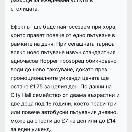
разходи за ежедневни услуги в
столицата.
Ефектът ще бъде най-осезаем при хора,
които правят повече от едно пътуване в
рамките на деня. При сегашната тарифа
всяко ново пътуване извън стандартния
едночасов Hopper прозорец обикновено
води до ново таксуване, докато през
промоционалните уикенди цената ще
остане £1.75 за целия ден. По данни на
City Hall семейство от двама възрастни и
две деца под 16 години, което прави три
или повече автобусни пътувания дневно,
може да спести до £7 на ден или до £14
за един уикенд.