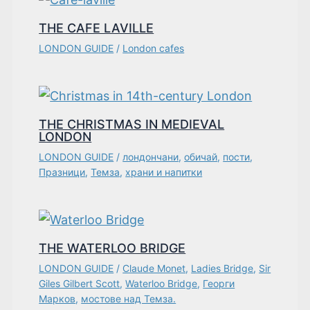
THE CAFE LAVILLE
LONDON GUIDE
/
London cafes
THE CHRISTMAS IN MEDIEVAL
LONDON
LONDON GUIDE
/
лондончани
,
обичай
,
пости
,
Празници
,
Темза
,
храни и напитки
THE WATERLOO BRIDGE
LONDON GUIDE
/
Claude Monet
,
Ladies Bridge
,
Sir
Giles Gilbert Scott
,
Waterloo Bridge
,
Георги
Марков
,
мостове над Темза.