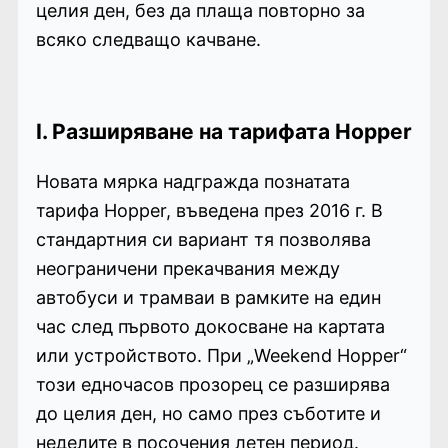
целия ден, без да плаща повторно за
всяко следващо качване.
I. Разширяване на тарифата Hopper
Новата мярка надгражда познатата
тарифа Hopper, въведена през 2016 г. В
стандартния си вариант тя позволява
неограничени прекачвания между
автобуси и трамваи в рамките на един
час след първото докосване на картата
или устройството. При „Weekend Hopper“
този едночасов прозорец се разширява
до целия ден, но само през съботите и
неделите в посочения летен период.