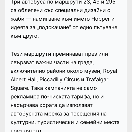
Три автобуса по маршрути 23, 49 и 295
са облепени със специални дизайни с
жаби — намигване към името Hopper и
идеята за „подскачане“ от едно пътуване
към друго.
Тези маршрути преминават през или
свързват важни части на града,
включително райони около музеи, Royal
Albert Hall, Piccadilly Circus и Trafalgar
Square. Така кампанията не само
рекламира по-ниската тарифа, но и
насърчава хората да използват
автобусната мрежа за посещения на
културни, туристически и семейни места
през лятото.