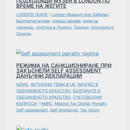
ПОДХОДЯЩИ МУЗЕИ В LONDON ПО
ВРЕМЕ НА ЖЕГИТЕ
LONDON GUIDE
/
London Museum and Galleries
,
безплатни музеи
,
горещо време
,
идеи за
уикенда.
,
култура в Лондон
,
Лондон
,
прохлада в
Лондон
РЕЖИМА НА САНКЦИОНИРАНЕ ПРИ
ЗАКЪСНЕЛИ SELF ASSESSMENT
ДАНЪЧНИ ДЕКЛАРАЦИИ
NEWS
,
АКТУАЛНИ ТЕМИ В UK
,
БИЗНЕС В
ОБЕДИНЕНОТО КРАЛСТВО
,
БЪЛГАРИТЕ В
ОБЕДИНЕНОТО КРАЛСТВО
,
СЧЕТОВОДНИ
ВЪПРОСИ
/
HMRC
,
Making Tax Digital
,
Penalty
,
Self-assessment
,
Self-employed
,
Tax return