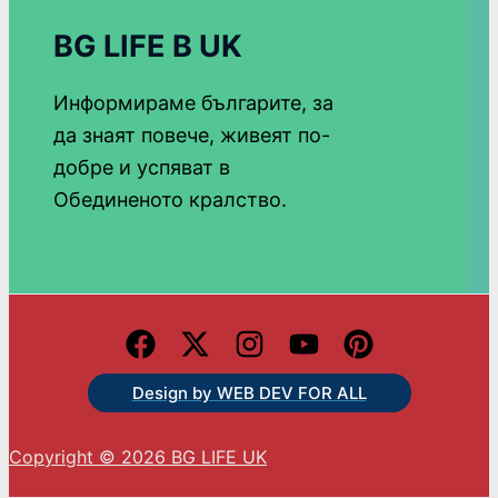
BG LIFE В UK
Информираме българите, за
да знаят повече, живеят по-
добре и успяват в
Обединеното кралство.
Design by WEB DEV FOR ALL
Copyright © 2026 BG LIFE UK