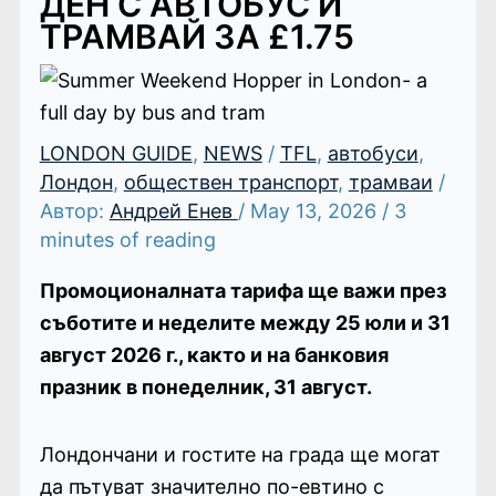
ДЕН С АВТОБУС И
ТРАМВАЙ ЗА £1.75
LONDON GUIDE
,
NEWS
/
TFL
,
автобуси
,
Лондон
,
обществен транспорт
,
трамваи
/
Автор:
Андрей Енев
/
May 13, 2026
/
3
minutes of reading
Промоционалната тарифа ще важи през
съботите и неделите между 25 юли и 31
август 2026 г., както и на банковия
празник в понеделник, 31 август.
Лондончани и гостите на града ще могат
да пътуват значително по-евтино с