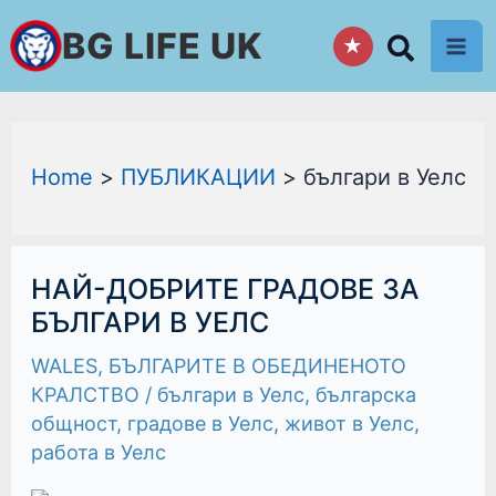
Skip
BG LIFE UK
★
to
content
Home
ПУБЛИКАЦИИ
българи в Уелс
НАЙ-
НАЙ-ДОБРИТЕ ГРАДОВЕ ЗА
ДОБРИТЕ
ГРАДОВЕ
БЪЛГАРИ В УЕЛС
ЗА
БЪЛГАРИ
WALES
,
БЪЛГАРИТЕ В ОБЕДИНЕНОТО
В
УЕЛС
КРАЛСТВО
/
българи в Уелс
,
българска
общност
,
градове в Уелс
,
живот в Уелс
,
работа в Уелс