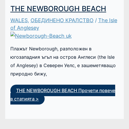
THE NEWBOROUGH BEACH
WALES
,
ОБЕДИНЕНО КРАЛСТВО
/
The Isle
of Anglesey
Плажът Newborough, разположен в
югозападния ъгъл на остров Англеси (the Isle
of Anglesey) в Северен Уелс, е зашеметяващо
природно бижу,
THE NEWBOROUGH BEACH
Прочети повече
в статията >