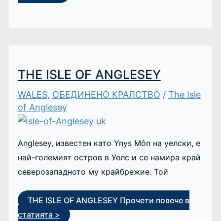
THE ISLE OF ANGLESEY
WALES
,
ОБЕДИНЕНО КРАЛСТВО
/
The Isle
of Anglesey
Anglesey, известен като Ynys Môn на уелски, е
най-големият остров в Уелс и се намира край
северозападното му крайбрежие. Той
THE ISLE OF ANGLESEY
Прочети повече в
статията >