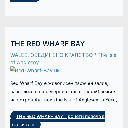
THE RED WHARF BAY
WALES
,
ОБЕДИНЕНО КРАЛСТВО
/
The Isle
of Anglesey
Red Wharf Bay е живописен пясъчен залив,
разположен на североизточното крайбрежие
на остров Англеси (the Isle of Anglesey) в Уелс,
THE RED WHARF BAY
Прочети повече в
статията >