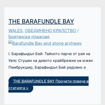
THE BARAFUNDLE BAY
WALES
,
ОБЕДИНЕНО КРАЛСТВО
/
Британски плажове
I. Барафъндъл Бей: Тайното парче от рая на
Уелс Сгушен на дивото крайбрежие на южен
Пембрукшир, Барафъндъл Бей редовно е
THE BARAFUNDLE BAY
Прочети повече в
статията >