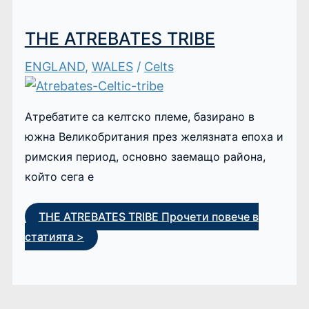
THE ATREBATES TRIBE
ENGLAND
,
WALES
/
Celts
Атребатите са келтско племе, базирано в
южна Великобритания през желязната епоха и
римския период, основно заемащо района,
който сега е
THE ATREBATES TRIBE
Прочети повече в
статията >