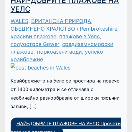
НАЙ-ДОБРИТЕ ПЛАЖОВЕ НА
УЕЛС
WALES
,
БРИТАНСКА ПРИРОДА
,
ОБЕДИНЕНО КРАЛСТВО
/
Pembrokeshire
,
красиви плажове
,
плажове в Уелс
,
полуостров Gower
,
средиземноморски
плажове
,
тюркоазени води
,
уелско
крайбрежие
Крайбрежието на Уелс се простира на повече
от 1400 километра и се отличава с
необичайно разнообразие от широки пясъчни
заливи, […]
НАЙ-ДОБРИТЕ ПЛАЖОВЕ НА УЕЛС
Прочети