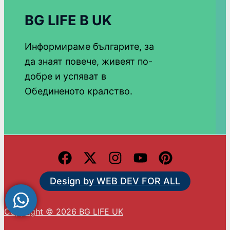
BG LIFE В UK
Информираме българите, за
да знаят повече, живеят по-
добре и успяват в
Обединеното кралство.
Design by WEB DEV FOR ALL
Copyright © 2026 BG LIFE UK