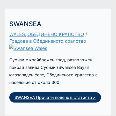
SWANSEA
WALES
,
ОБЕДИНЕНО КРАЛСТВО
/
Градове в Обединеното кралство
Суонзи е крайбрежен град, разположен
покрай залива Суонзи (Swansea Bay) в
югозападен Уелс, Обединеното кралство с
население от около 300
SWANSEA
Прочети повече в статията >