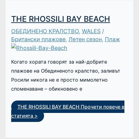
THE RHOSSILI BAY BEACH
ОБЕДИНЕНО КРАЛСТВО
,
WALES
/
Британски плажове
,
Летен сезон
,
Плаж
Когато хората говорят за най-добрите
плажове на Обединеното кралство, заливът
Росили никога не е просто мимолетно
споменаване – обикновено е
THE RHOSSILI BAY BEACH
Прочети повече в
статията >