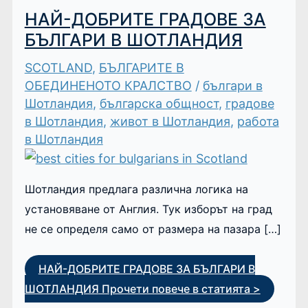
НАЙ-ДОБРИТЕ ГРАДОВЕ ЗА
БЪЛГАРИ В ШОТЛАНДИЯ
SCOTLAND
,
БЪЛГАРИТЕ В
ОБЕДИНЕНОТО КРАЛСТВО
/
българи в
Шотландия
,
българска общност
,
градове
в Шотландия
,
живот в Шотландия
,
работа
в Шотландия
Шотландия предлага различна логика на
установяване от Англия. Тук изборът на град
не се определя само от размера на пазара […]
НАЙ-ДОБРИТЕ ГРАДОВЕ ЗА БЪЛГАРИ В
ШОТЛАНДИЯ
Прочети повече в статията >