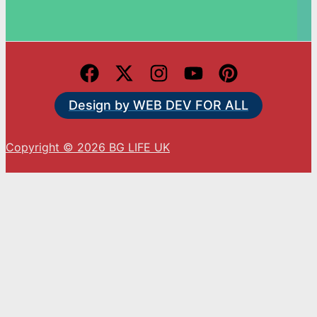
Design by WEB DEV FOR ALL
Copyright © 2026 BG LIFE UK
С натискането на „Приемам“ вие се съгласявате
с използването на ВСИЧКИ бисквитки.
Cookie settings
ACCEPT
Close