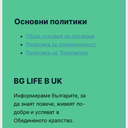
Основни политики
Общи условия на ползване
Политика за поверителност
Политика на "Бисквитки
BG LIFE В UK
Информираме българите, за
да знаят повече, живеят по-
добре и успяват в
Обединеното кралство.