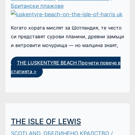
Британски плажове
Когато хората мислят за Шотландия, те често
си представят сурови планини, древни замъци
и ветровити мочурища — но малцина знаят,
THE LUSKENTYRE BEACH
Прочети повече в
статията >
THE ISLE OF LEWIS
SCOTLAND
,
ОБЕДИНЕНО КРАЛСТВО
/