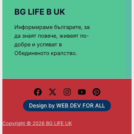
BG LIFE В UK
Информираме българите, за
да знаят повече, живеят по-
добре и успяват в
Обединеното кралство.
Design by WEB DEV FOR ALL
Copyright © 2026 BG LIFE UK