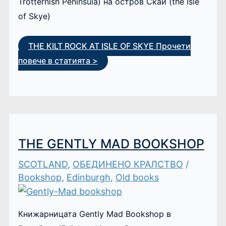
Trotternish Peninsula) на остров Скай (the Isle
of Skye)
THE KILT ROCK AT ISLE OF SKYE
Прочети
повече в статията >
THE GENTLY MAD BOOKSHOP
SCOTLAND
,
ОБЕДИНЕНО КРАЛСТВО
/
Bookshop
,
Edinburgh
,
Old books
Книжарницата Gently Mad Bookshop в