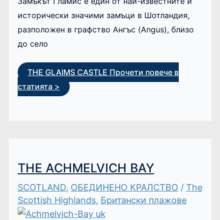
Замъкът Гламис е един от най-известните и
исторически значими замъци в Шотландия,
разположен в графство Ангъс (Angus), близо
до село
THE GLAIMS CASTLE
Прочети повече в
статията >
THE ACHMELVICH BAY
SCOTLAND
,
ОБЕДИНЕНО КРАЛСТВО
/
The
Scottish Highlands
,
Британски плажове