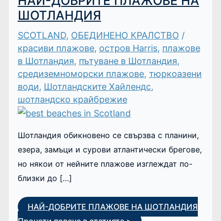
НАЙ-ДОБРИТЕ ПЛАЖОВЕ НА
ШОТЛАНДИЯ
SCOTLAND
,
ОБЕДИНЕНО КРАЛСТВО
/
красиви плажове
,
остров Harris
,
плажове
в Шотландия
,
пътуване в Шотландия
,
средиземноморски плажове
,
тюркоазени
води
,
Шотландските Хайлендс
,
шотландско крайбрежие
Шотландия обикновено се свързва с планини,
езера, замъци и сурови атлантически брегове,
но някои от нейните плажове изглеждат по-
близки до […]
НАЙ-ДОБРИТЕ ПЛАЖОВЕ НА ШОТЛАНДИЯ