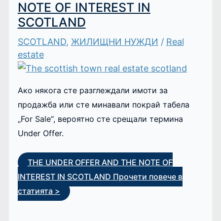
NOTE OF INTEREST IN
SCOTLAND
SCOTLAND
,
ЖИЛИЩНИ НУЖДИ
/
Real
estate
Ако някога сте разглеждали имоти за
продажба или сте минавали покрай табела
„For Sale“, вероятно сте срещали термина
Under Offer.
THE UNDER OFFER AND THE NOTE OF
INTEREST IN SCOTLAND
Прочети повече в
статията >