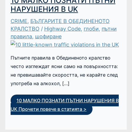
10 МАЛКО ПОЗНАТИ ПЪТНИ
НАРУШЕНИЯ В UK
CRIME
,
БЪЛГАРИТЕ В ОБЕДИНЕНОТО
КРАЛСТВО
/
Highway Code
,
глоби
,
пътни
правила
,
шофиране
Пътните правила в Обединеното кралство
често изглеждат ясни само на повърхността:
не превишавайте скоростта, не карайте след
употреба на алкохол, […]
10 МАЛКО ПОЗНАТИ ПЪТНИ НАРУШЕНИЯ В
UK
Прочети повече в статията >