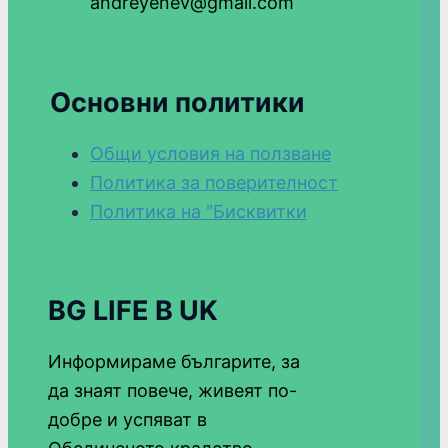
andreyenev@gmail.com
Основни политики
Общи условия на ползване
Политика за поверителност
Политика на "Бисквитки
BG LIFE В UK
Информираме българите, за
да знаят повече, живеят по-
добре и успяват в