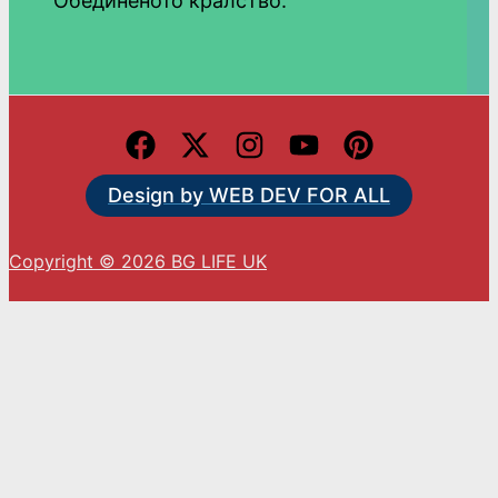
Обединеното кралство.
Design by WEB DEV FOR ALL
Copyright © 2026 BG LIFE UK
С натискането на „Приемам“ вие се съгласявате
с използването на ВСИЧКИ бисквитки.
Cookie settings
ACCEPT