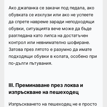
Ако джапанка се закачи под педала, ако
обувката се изхлузи или ако не успеете
да спрете навреме заради неподходящи
обувки, ситуацията вече може да бъде
разгледана като липса на достатъчен
контрол или невнимателно шофиране.
Затова през лятото е разумно да имате
подходящи обувки в колата, особено при
по-дълги пътувания.
III. Преминаване през локва и
изпръскване на пешеходец
Изпръскването на пешеходец не е просто