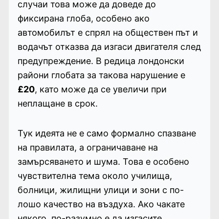
случаи това може да доведе до
фиксирана глоба, особено ако
автомобилът е спрял на обществен път и
водачът отказва да изгаси двигателя след
предупреждение. В редица лондонски
райони глобата за такова нарушение е
£20
, като може да се увеличи при
неплащане в срок.
Тук идеята не е само формално спазване
на правилата, а ограничаване на
замърсяването и шума. Това е особено
чувствителна тема около училища,
болници, жилищни улици и зони с по-
лошо качество на въздуха. Ако чакате
някого, по-разумно е да изгасите