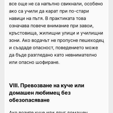
все още не са напълно свикнали, особено
ако са учили да карат при по-стари
навици на пътя. В практиката това
означава повече внимание при завои,
кръстовища, жилищни улици и училищни
зони. Ако водачът не пропусне пешеходец
и създаде опасност, поведението може
да бъде разгледано като невнимателно
или опасно шофиране.
VIII. Превозване на куче или
домашен любимец без
обезопасяване
Ако возите куче или друг домашен