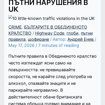
ПЪТНИ НАРУШЕНИЯ В
UK
CRIME
,
БЪЛГАРИТЕ В ОБЕДИНЕНОТО
КРАЛСТВО
/
Highway Code
,
глоби
,
пътни
правила
,
шофиране
/ Автор:
Андрей Енев
/
May 17, 2026
/
7 minutes of reading
Пътните правила в Обединеното кралство
често изглеждат ясни само на
повърхността: не превишавайте
скоростта, не карайте след употреба на
алкохол, спазвайте знаците и не
паркирайте неправилно. В
действителност обаче британската
система обръща голямо внимание и на