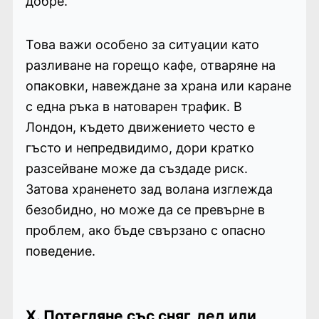
добре.
Това важи особено за ситуации като
разливане на горещо кафе, отваряне на
опаковки, навеждане за храна или каране
с една ръка в натоварен трафик. В
Лондон, където движението често е
гъсто и непредвидимо, дори кратко
разсейване може да създаде риск.
Затова храненето зад волана изглежда
безобидно, но може да се превърне в
проблем, ако бъде свързано с опасно
поведение.
X. Потегляне със сняг, лед или