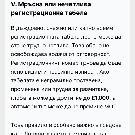
V. Мръсна или нечетлива
регистрационна табела
В дъждовно, снежно или кално време
регистрационната табела лесно може да
стане трудно четлива. Това обаче не
освобождава водача от отговорност.
Регистрационният номер трябва да бъде
ясно видим и правилно изписан. Ако
табелата е неправилно поставена,
променена или трудна за разчитане,
глобата може да достигне
до £1,000
, а
автомобилът може да не премине MOT.
Това правило е особено важно в градове
като Лондон, където камери следят за