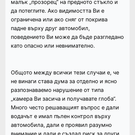
малък „прозорец“ на предното стъкло и
да потеглите. Ако видимостта Ви е
ограничена или ако сняг от покрива
падне върху друг автомобил,
поведението Ви може да бъде разгледано
като опасно или невнимателно.
Общото между всички тези случаи е, че
не винаги става дума за отделно и ясно
разпознаваемо нарушение от типа
„камера Ви засича и получавате глоба“.
Много често решаващият въпрос е дали
водачът е имал пълен контрол върху
автомобила, дали е проявил разумно
внимание и дали е създал риск за други