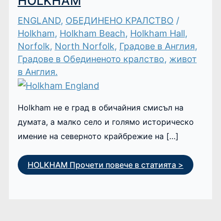
HOLKHAM
ENGLAND
,
ОБЕДИНЕНО КРАЛСТВО
/
Holkham
,
Holkham Beach
,
Holkham Hall
,
Norfolk
,
North Norfolk
,
Градове в Англия
,
Градове в Обединеното кралство
,
живот
в Англия.
Holkham не е град в обичайния смисъл на
думата, а малко село и голямо историческо
имение на северното крайбрежие на […]
HOLKHAM
Прочети повече в статията >