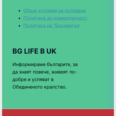
Общи условия на ползване
Политика за поверителност
Политика на "Бисквитки
BG LIFE В UK
Информираме българите, за
да знаят повече, живеят по-
добре и успяват в
Обединеното кралство.