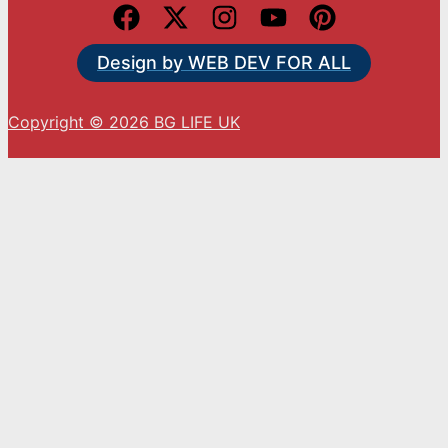
Design by WEB DEV FOR ALL
Copyright © 2026 BG LIFE UK
С натискането на „Приемам“ вие се съгласявате
с използването на ВСИЧКИ бисквитки.
Cookie settings
ACCEPT
Close
Privacy Overview