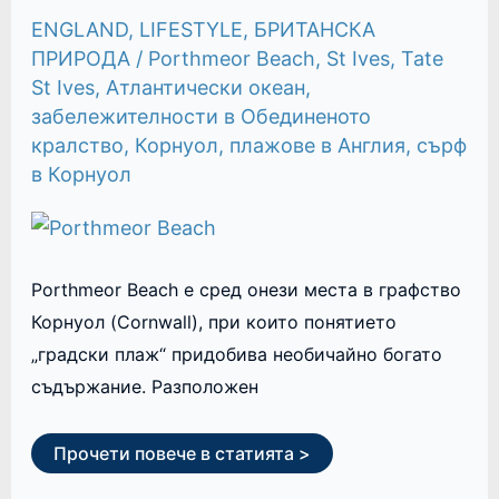
BEACH
ENGLAND
,
LIFESTYLE
,
БРИТАНСКА
ПРИРОДА
/
Porthmeor Beach
,
St Ives
,
Tate
St Ives
,
Атлантически океан
,
забележителности в Обединеното
кралство
,
Корнуол
,
плажове в Англия
,
сърф
в Корнуол
Porthmeor Beach е сред онези места в графство
Корнуол (Cornwall), при които понятието
„градски плаж“ придобива необичайно богато
съдържание. Разположен
Прочети повече в статията >