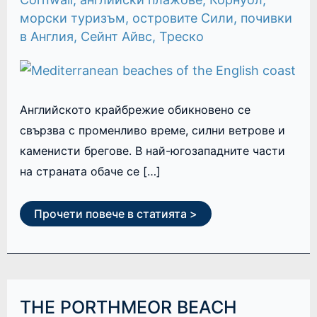
морски туризъм
,
островите Сили
,
почивки
в Англия
,
Сейнт Айвс
,
Треско
Английското крайбрежие обикновено се
свързва с променливо време, силни ветрове и
каменисти брегове. В най-югозападните части
на страната обаче се […]
Прочети повече в статията >
THE
THE PORTHMEOR BEACH
PORTHMEOR