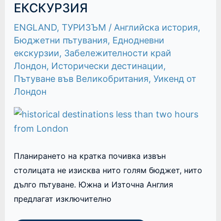
ЕКСКУРЗИЯ
ЗА
ЕДНОДНЕВНА
ЕКСКУРЗИЯ
ENGLAND
,
ТУРИЗЪМ
/
Английска история
,
Бюджетни пътувания
,
Еднодневни
екскурзии
,
Забележителности край
Лондон
,
Исторически дестинации
,
Пътуване във Великобритания
,
Уикенд от
Лондон
Планирането на кратка почивка извън
столицата не изисква нито голям бюджет, нито
дълго пътуване. Южна и Източна Англия
предлагат изключително