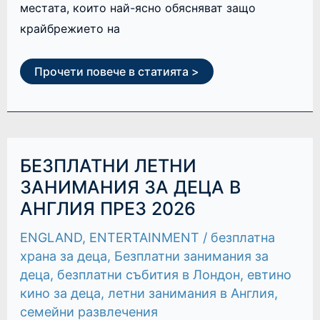
местата, които най-ясно обясняват защо
крайбрежието на
Прочети повече в статията >
БЕЗПЛАТНИ
БЕЗПЛАТНИ ЛЕТНИ
ЛЕТНИ
ЗАНИМАНИЯ
ЗАНИМАНИЯ ЗА ДЕЦА В
ЗА
АНГЛИЯ ПРЕЗ 2026
ДЕЦА
В
АНГЛИЯ
ENGLAND
,
ENTERTAINMENT
/
безплатна
ПРЕЗ
2026
храна за деца
,
Безплатни занимания за
деца
,
безплатни събития в Лондон
,
евтино
кино за деца
,
летни занимания в Англия
,
семейни развлечения