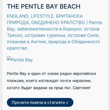
THE
THE PENTLE BAY BEACH
PENTLE
BAY
ENGLAND
,
LIFESTYLE
,
БРИТАНСКА
BEACH
ПРИРОДА
,
ОБЕДИНЕНО КРАЛСТВО
/
Pentle
Bay
,
забележителности в Корнуол
,
остров
Треско
,
островен туризъм
,
острови Сили
,
плажове в Англия
,
природа в Обединеното
кралство
Pentle Bay е един от онези редки европейски
плажове, които изглеждат почти нереални,
когато бъдат видени за пръв път. Светлият
Прочети повече в статията >