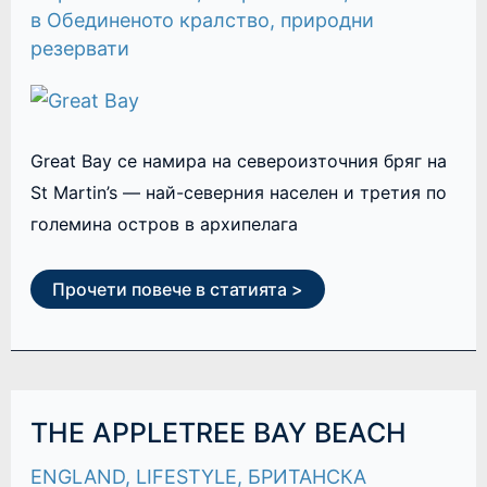
в Обединеното кралство
,
природни
резервати
Great Bay се намира на североизточния бряг на
St Martin’s — най-северния населен и третия по
големина остров в архипелага
Прочети повече в статията >
THE
THE APPLETREE BAY BEACH
APPLETREE
BAY
ENGLAND
,
LIFESTYLE
,
БРИТАНСКА
BEACH