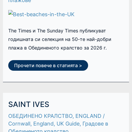
плажове
The Times и The Sunday Times публикуват
годишната си селекция на 50-те най-добри
плажа в Обединеното кралство за 2026 г.
Прочети повече в статията >
SAINT
SAINT IVES
IVES
ОБЕДИНЕНО КРАЛСТВО
,
ENGLAND
/
Cornwall
,
England
,
UK Guide
,
Градове в
Обединеното кралство