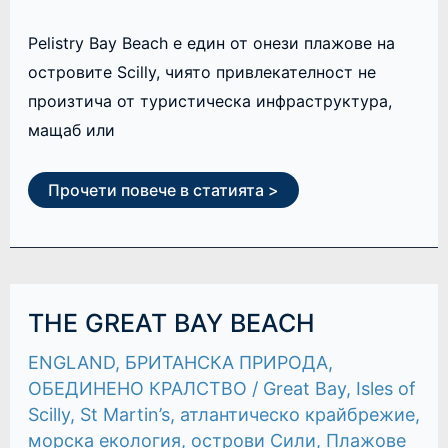
Pelistry Bay Beach е един от онези плажове на
островите Scilly, чиято привлекателност не
произтича от туристическа инфраструктура,
мащаб или
Прочети повече в статията >
THE
THE GREAT BAY BEACH
GREAT
BAY
ENGLAND
,
БРИТАНСКА ПРИРОДА
,
BEACH
ОБЕДИНЕНО КРАЛСТВО
/
Great Bay
,
Isles of
Scilly
,
St Martin’s
,
атлантическо крайбрежие
,
морска екология
,
острови Сили
,
Плажове