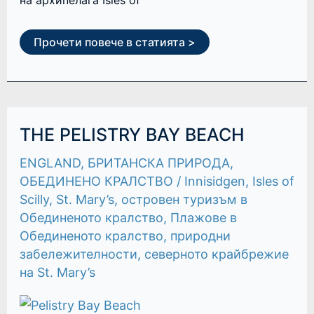
Прочети повече в статията >
THE
THE PELISTRY BAY BEACH
PELISTRY
BAY
ENGLAND
,
БРИТАНСКА ПРИРОДА
,
BEACH
ОБЕДИНЕНО КРАЛСТВО
/
Innisidgen
,
Isles of
Scilly
,
St. Mary’s
,
островен туризъм в
Обединеното кралство
,
Плажове в
Обединеното кралство
,
природни
забележителности
,
северното крайбрежие
на St. Mary’s