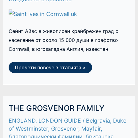
Сейнт Айвс е живописен крайбрежен град с
население от около 15 000 души в графство
Cornwall, в югозападна Англия, известен
Прочети повече в статията >
THE
THE GROSVENOR FAMILY
GROSVENOR
FAMILY
ENGLAND
,
LONDON GUIDE
/
Belgravia
,
Duke
of Westminster
,
Grosvenor
,
Mayfair
,
благороднически фамилии
,
британска