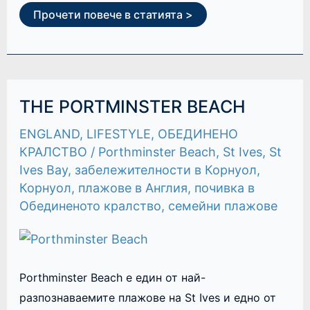
Прочети повече в статията >
THE
THE PORTMINSTER BEACH
PORTMINSTER
BEACH
ENGLAND
,
LIFESTYLE
,
ОБЕДИНЕНО
КРАЛСТВО
/
Porthminster Beach
,
St Ives
,
St
Ives Bay
,
забележителности в Корнуол
,
Корнуол
,
плажове в Англия
,
почивка в
Обединеното кралство
,
семейни плажове
Porthminster Beach е един от най-
разпознаваемите плажове на St Ives и едно от