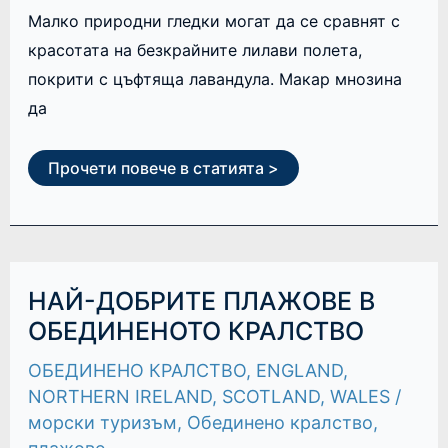
Малко природни гледки могат да се сравнят с
красотата на безкрайните лилави полета,
покрити с цъфтяща лавандула. Макар мнозина
да
Прочети повече в статията >
НАЙ-
НАЙ-ДОБРИТЕ ПЛАЖОВЕ В
ДОБРИТЕ
ПЛАЖОВЕ
ОБЕДИНЕНОТО КРАЛСТВО
В
ОБЕДИНЕНОТО
ОБЕДИНЕНО КРАЛСТВО
,
ENGLAND
,
КРАЛСТВО
NORTHERN IRELAND
,
SCOTLAND
,
WALES
/
морски туризъм
,
Обединено кралство
,