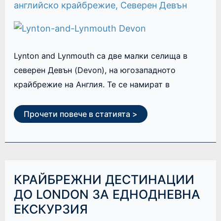
английско крайбрежие
,
Северен Девън
Lynton and Lynmouth са две малки селища в
северен Девън (Devon), на югозападното
крайбрежие на Англия. Те се намират в
Прочети повече в статията >
КРАЙБРЕЖНИ
КРАЙБРЕЖНИ ДЕСТИНАЦИИ
ДЕСТИНАЦИИ
ДО
ДО LONDON ЗА ЕДНОДНЕВНА
LONDON
ЕКСКУРЗИЯ
ЗА
ЕДНОДНЕВНА