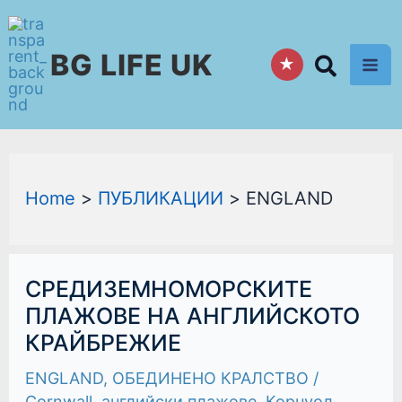
Skip
to
BG LIFE UK
content
★
Home
ПУБЛИКАЦИИ
ENGLAND
СРЕДИЗЕМНОМОРСКИТЕ
СРЕДИЗЕМНОМОРСКИТЕ
ПЛАЖОВЕ
НА
ПЛАЖОВЕ НА АНГЛИЙСКОТО
АНГЛИЙСКОТО
КРАЙБРЕЖИЕ
КРАЙБРЕЖИЕ
ENGLAND
,
ОБЕДИНЕНО КРАЛСТВО
/
Cornwall
,
английски плажове
,
Корнуол
,