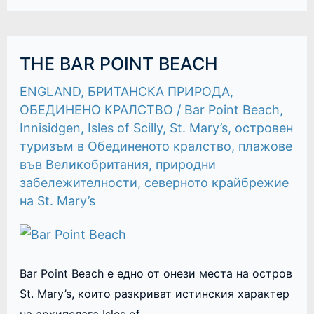
THE
THE BAR POINT BEACH
BAR
POINT
ENGLAND
,
БРИТАНСКА ПРИРОДА
,
BEACH
ОБЕДИНЕНО КРАЛСТВО
/
Bar Point Beach
,
Innisidgen
,
Isles of Scilly
,
St. Mary’s
,
островен
туризъм в Обединеното кралство
,
плажове
във Великобритания
,
природни
забележителности
,
северното крайбрежие
на St. Mary’s
Bar Point Beach е едно от онези места на остров
St. Mary’s, които разкриват истинския характер
на архипелага Isles of