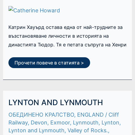
Катрин Хауърд остава една от най-трудните за
възстановяване личности в историята на
династията Тюдор. Тя е петата съпруга на Хенри
Прочети повече в статията >
LYNTON
LYNTON AND LYNMOUTH
AND
LYNMOUTH
ОБЕДИНЕНО КРАЛСТВО
,
ENGLAND
/
Cliff
Railway
,
Devon
,
Exmoor
,
Lynmouth
,
Lynton
,
Lynton and Lynmouth
,
Valley of Rocks.
,