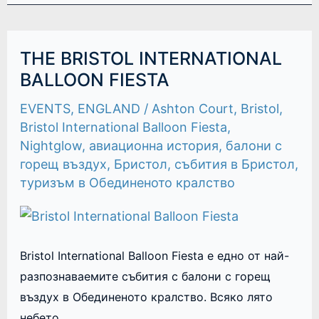
THE
THE BRISTOL INTERNATIONAL
BRISTOL
INTERNATIONAL
BALLOON FIESTA
BALLOON
FIESTA
EVENTS
,
ENGLAND
/
Ashton Court
,
Bristol
,
Bristol International Balloon Fiesta
,
Nightglow
,
авиационна история
,
балони с
горещ въздух
,
Бристол
,
събития в Бристол
,
туризъм в Обединеното кралство
Bristol International Balloon Fiesta е едно от най-
разпознаваемите събития с балони с горещ
въздух в Обединеното кралство. Всяко лято
небето