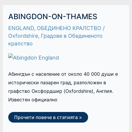
ABINGDON-
ABINGDON-ON-THAMES
ON-
THAMES
ENGLAND
,
ОБЕДИНЕНО КРАЛСТВО
/
Oxfordshire
,
Градове в Обединеното
кралство
Абингдън с население от около 40 000 души е
исторически пазарен град, разположен в
графство Оксфордшир (Oxfordshire), Англия.
Известен официално
Прочети повече в статията >