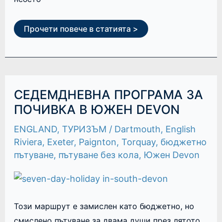
Прочети повече в статията >
СЕДЕМДНЕВНА
СЕДЕМДНЕВНА ПРОГРАМА ЗА
ПРОГРАМА
ЗА
ПОЧИВКА В ЮЖЕН DEVON
ПОЧИВКА
В
ENGLAND
,
ТУРИЗЪМ
/
Dartmouth
,
English
ЮЖЕН
DEVON
Riviera
,
Exeter
,
Paignton
,
Torquay
,
бюджетно
пътуване
,
пътуване без кола
,
Южен Devon
Този маршрут е замислен като бюджетно, но
смислено пътуване за двама души през лятото.