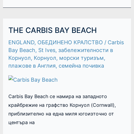
THE
THE CARBIS BAY BEACH
CARBIS
BAY
ENGLAND
,
ОБЕДИНЕНО КРАЛСТВО
/
Carbis
BEACH
Bay Beach
,
St Ives
,
забележителности в
Корнуол
,
Корнуол
,
морски туризъм
,
плажове в Англия
,
семейна почивка
Carbis Bay Beach се намира на западното
крайбрежие на графство Корнуол (Cornwall),
приблизително на една миля югоизточно от
центъра на