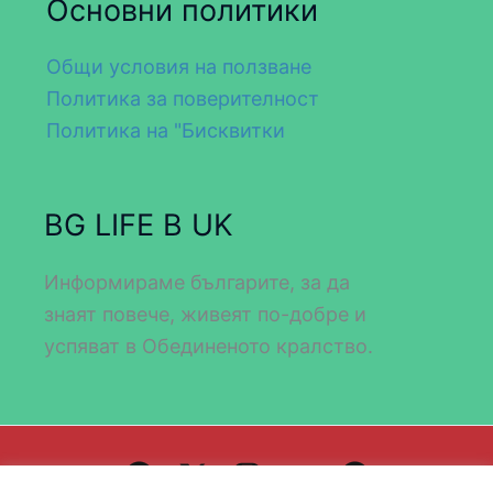
Основни политики
Общи условия на ползване
Политика за поверителност
Политика на "Бисквитки
BG LIFE В UK
Информираме българите, за да
знаят повече, живеят по-добре и
успяват в Обединеното кралство.