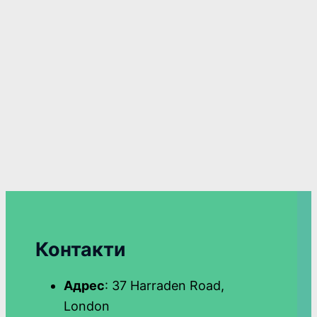
Контакти
Адрес
: 37 Harraden Road,
London