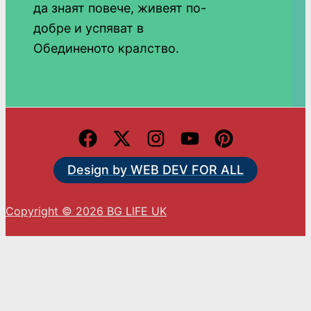
да знаят повече, живеят по-
добре и успяват в
Обединеното кралство.
Design by WEB DEV FOR ALL
Copyright © 2026 BG LIFE UK
С натискането на „Приемам“ вие се съгласявате
с използването на ВСИЧКИ бисквитки.