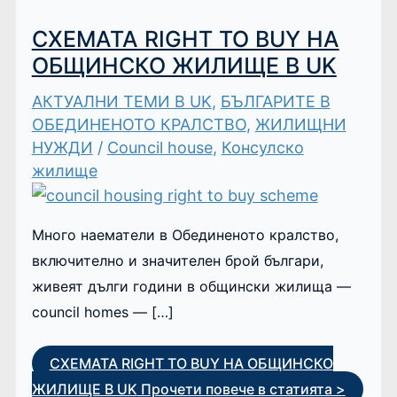
СХЕМАТА RIGHT TO BUY НА
ОБЩИНСКО ЖИЛИЩЕ В UK
АКТУАЛНИ ТЕМИ В UK
,
БЪЛГАРИТЕ В
ОБЕДИНЕНОТО КРАЛСТВО
,
ЖИЛИЩНИ
НУЖДИ
/
Council house
,
Консулско
жилище
Много наематели в Обединеното кралство,
включително и значителен брой българи,
живеят дълги години в общински жилища —
council homes — […]
СХЕМАТА RIGHT TO BUY НА ОБЩИНСКО
ЖИЛИЩЕ В UK
Прочети повече в статията >