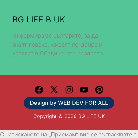
BG LIFE В UK
Информираме българите, за да
знаят повече, живеят по-добре и
успяват в Обединеното кралство.
Design by WEB DEV FOR ALL
Copyright © 2026 BG LIFE UK
С натискането на „Приемам“ вие се съгласявате с