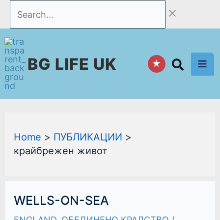
Skip
Search...
to
content
BG LIFE UK
★
Home
ПУБЛИКАЦИИ
крайбрежен живот
WELLS-
WELLS-ON-SEA
ON-
SEA
ENGLAND
,
ОБЕДИНЕНО КРАЛСТВО
/