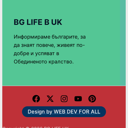
BG LIFE В UK
Информираме българите, за
да знаят повече, живеят по-
добре и успяват в
Обединеното кралство.
Design by WEB DEV FOR ALL