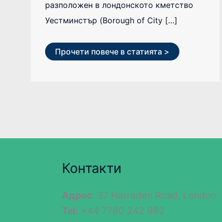
разположен в лондонското кметство
Уестминстър (Borough of City […]
Прочети повече в статията >
Контакти
Адрес
: 37 Harraden Road, London
Tel:
+44 7780 242 982