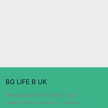
BG LIFE В UK
Информираме българите, за да
знаят повече, живеят по-добре и