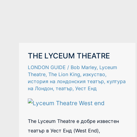
THE
THE LYCEUM THEATRE
LYCEUM
THEATRE
LONDON GUIDE
/
Bob Marley
,
Lyceum
Theatre
,
The Lion King
,
изкуство
,
история на лондонския театър
,
култура
на Лондон
,
театър
,
Уест Енд
The Lyceum Theatre е добре известен
театър в Уест Енд (West End),