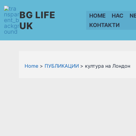
Skip
BG LIFE
to
HOME
НАС
N
content
UK
КОНТАКТИ
Home
ПУБЛИКАЦИИ
култура на Лондон