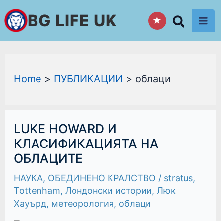
Skip
BG LIFE UK
★
to
content
Home
ПУБЛИКАЦИИ
облаци
LUKE
LUKE HOWARD И
HOWARD
И
КЛАСИФИКАЦИЯТА НА
КЛАСИФИКАЦИЯТА
ОБЛАЦИТЕ
НА
ОБЛАЦИТЕ
НАУКА
,
ОБЕДИНЕНО КРАЛСТВО
/
stratus
,
Tottenham
,
Лондонски истории
,
Люк
Хауърд
,
метеорология
,
облаци