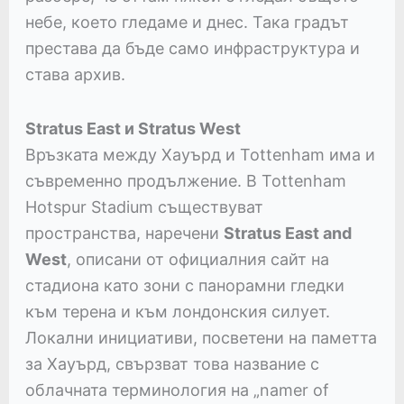
небе, което гледаме и днес. Така градът
престава да бъде само инфраструктура и
става архив.
Stratus East и Stratus West
Връзката между Хауърд и Tottenham има и
съвременно продължение. В Tottenham
Hotspur Stadium съществуват
пространства, наречени
Stratus East and
West
, описани от официалния сайт на
стадиона като зони с панорамни гледки
към терена и към лондонския силует.
Локални инициативи, посветени на паметта
за Хауърд, свързват това название с
облачната терминология на „namer of