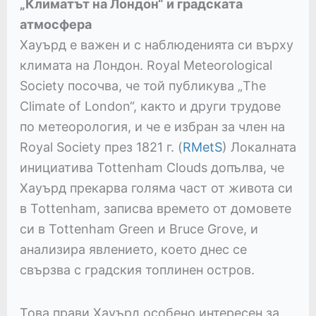
„Климатът на Лондон“ и градската
атмосфера
Хауърд е важен и с наблюденията си върху
климата на Лондон. Royal Meteorological
Society посочва, че той публикува „The
Climate of London“, както и други трудове
по метеорология, и че е избран за член на
Royal Society през 1821 г. (
RMetS
) Локалната
инициатива Tottenham Clouds допълва, че
Хауърд прекарва голяма част от живота си
в Tottenham, записва времето от домовете
си в Tottenham Green и Bruce Grove, и
анализира явлението, което днес се
свързва с градския топлинен остров.
Това прави Хауърд особено интересен за