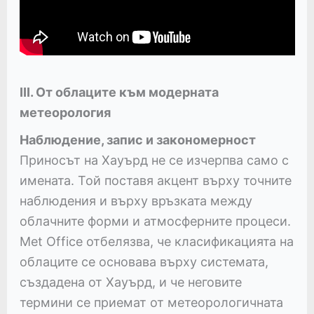
III. От облаците към модерната
метеорология
Наблюдение, запис и закономерност
Приносът на Хауърд не се изчерпва само с
имената. Той поставя акцент върху точните
наблюдения и върху връзката между
облачните форми и атмосферните процеси.
Met Office отбелязва, че класификацията на
облаците се основава върху системата,
създадена от Хауърд, и че неговите
термини се приемат от метеорологичната