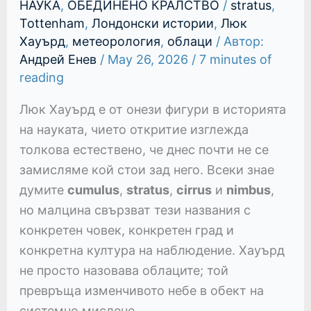
НАУКА
,
ОБЕДИНЕНО КРАЛСТВО
/
stratus
,
Tottenham
,
Лондонски истории
,
Люк
Хауърд
,
метеорология
,
облаци
/ Автор:
Андрей Енев
/
May 26, 2026
/
7 minutes of
reading
Люк Хауърд е от онези фигури в историята
на науката, чието откритие изглежда
толкова естествено, че днес почти не се
замисляме кой стои зад него. Всеки знае
думите
cumulus
,
stratus
,
cirrus
и
nimbus
,
но малцина свързват тези названия с
конкретен човек, конкретен град и
конкретна култура на наблюдение. Хауърд
не просто назовава облаците; той
превръща изменчивото небе в обект на
системно мислене.