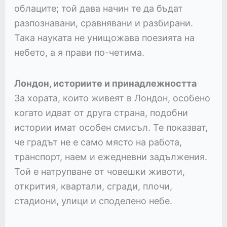
облаците; той дава начин те да бъдат
разпознавани, сравнявани и разбирани.
Така науката не унищожава поезията на
небето, а я прави по-четима.
Лондон, историите и принадлежността
За хората, които живеят в Лондон, особено
когато идват от друга страна, подобни
истории имат особен смисъл. Те показват,
че градът не е само място на работа,
транспорт, наем и ежедневни задължения.
Той е натрупване от човешки животи,
открития, квартали, сгради, плочи,
стадиони, улици и споделено небе.