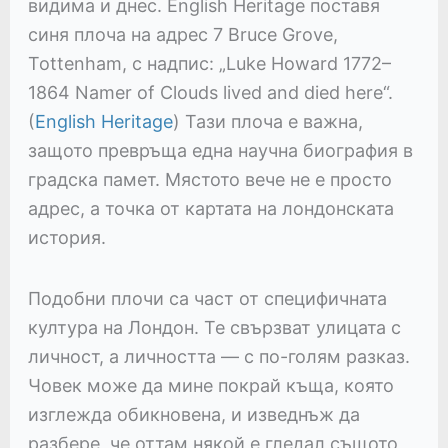
видима и днес. English Heritage поставя
синя плоча на адрес 7 Bruce Grove,
Tottenham, с надпис: „Luke Howard 1772–
1864 Namer of Clouds lived and died here“.
(
English Heritage
) Тази плоча е важна,
защото превръща една научна биография в
градска памет. Мястото вече не е просто
адрес, а точка от картата на лондонската
история.
Подобни плочи са част от специфичната
култура на Лондон. Те свързват улицата с
личност, а личността — с по-голям разказ.
Човек може да мине покрай къща, която
изглежда обикновена, и изведнъж да
разбере, че оттам някой е гледал същото