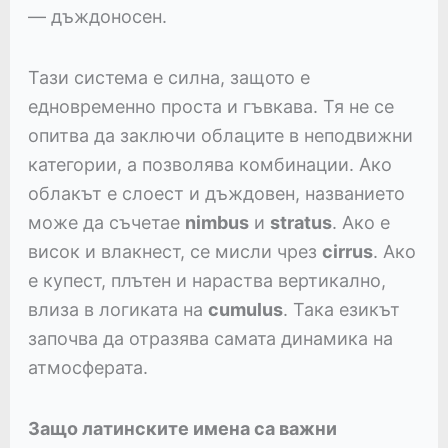
— дъждоносен.
Тази система е силна, защото е
едновременно проста и гъвкава. Тя не се
опитва да заключи облаците в неподвижни
категории, а позволява комбинации. Ако
облакът е слоест и дъждовен, названието
може да съчетае
nimbus
и
stratus
. Ако е
висок и влакнест, се мисли чрез
cirrus
. Ако
е купест, плътен и нараства вертикално,
влиза в логиката на
cumulus
. Така езикът
започва да отразява самата динамика на
атмосферата.
Защо латинските имена са важни