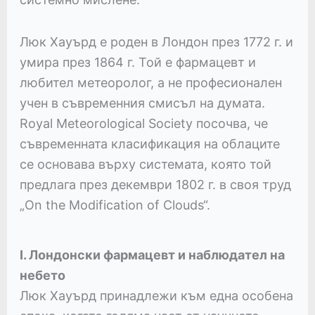
Люк Хауърд е роден в Лондон през 1772 г. и
умира през 1864 г. Той е фармацевт и
любител метеоролог, а не професионален
учен в съвременния смисъл на думата.
Royal Meteorological Society посочва, че
съвременната класификация на облаците
се основава върху системата, която той
предлага през декември 1802 г. в своя труд
„On the Modification of Clouds“.
I. Лондонски фармацевт и наблюдател на
небето
Люк Хауърд принадлежи към една особена