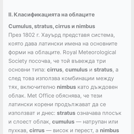
II. Класификацията на облаците
Cumulus, stratus, cirrus и nimbus
През 1802 г. Хауърд представя система,
която дава латински имена на основните
форми на облаците. Royal Meteorological
Society посочва, че той въвежда три
основни типа:
cirrus
,
cumulus
и
stratus
, а
след това използва комбинации между
тях, включително
nimbus
като дъждовен
облак. Met Office обяснява, че тези
латински корени продължават да се
използват и днес:
stratus
означава плосък
и слоест облак,
cumulus
— натрупан или
пухкав,
cirrus
— висок и перест, а
nimbus