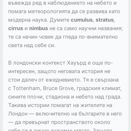
въвежда ред в наблюдението на небето и
помага метеорологията да се развива като
модерна наука. Думите
cumulus
,
stratus
,
cirrus
и
nimbus
не са само научни названия;
те са начин човек да гледа по-внимателно
света над себе си.
В лондонски контекст Хауърд е още по-
интересен, защото неговата история не
стои далеч от ежедневието. Тя е свързана
с Tottenham, Bruce Grove, градския климат,
сините плочи, стадиона и небето над града.
Такива истории помагат на жителите на
Лондон — включително на българите в него
— да превърнат пространството около
себе си в лично значимо място. Защото