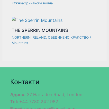
Южноафриканска война
THE SPERRIN MOUNTAINS
NORTHERN IRELAND
,
ОБЕДИНЕНО КРАЛСТВО
/
Mountains
Контакти
Адрес
: 37 Harraden Road, London
Tel:
+44 7780 242 982
E-mail:
andreyenev@gmail.com