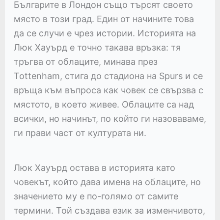
Българите в Лондон също търсят своето
място в този град. Един от начините това
да се случи е чрез истории. Историята на
Люк Хауърд е точно такава връзка: тя
тръгва от облаците, минава през
Tottenham, стига до стадиона на Spurs и се
връща към въпроса как човек се свързва с
мястото, в което живее. Облаците са над
всички, но начинът, по който ги назоваваме,
ги прави част от културата ни.
Люк Хауърд остава в историята като
човекът, който дава имена на облаците, но
значението му е по-голямо от самите
термини. Той създава език за изменчивото,