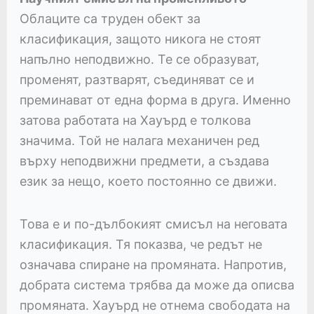
Облаците са труден обект за
класификация, защото никога не стоят
напълно неподвижно. Те се образуват,
променят, разтварят, съединяват се и
преминават от една форма в друга. Именно
затова работата на Хауърд е толкова
значима. Той не налага механичен ред
върху неподвижни предмети, а създава
език за нещо, което постоянно се движи.
Това е и по-дълбокият смисъл на неговата
класификация. Тя показва, че редът не
означава спиране на промяната. Напротив,
добрата система трябва да може да описва
промяната. Хауърд не отнема свободата на