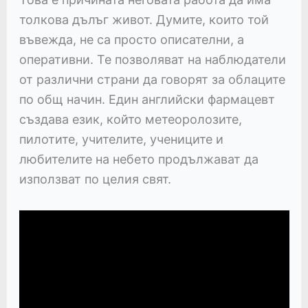
толкова дълъг живот. Думите, които той
въвежда, не са просто описателни, а
оперативни. Те позволяват на наблюдатели
от различни страни да говорят за облаците
по общ начин. Един английски фармацевт
създава език, който метеоролозите,
пилотите, учителите, учениците и
любителите на небето продължават да
използват по целия свят.