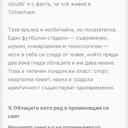
clouds“ и с факта, че той живее в
Tottenham.
Тази връзка е необичайна, но показателна.
Един футболен стадион — съвременен,
шумен, комерсиален и технологичен —
носи в себе си следа от човек, който преди
два века гледа облаците и им дава имена.
Това е типичен лондонски пласт: спорт,
квартална памет, наука и градска
идентичност съществуват едновременно.
V. Облаците като ред в променящия се
свят
Научният смисъл на променливото