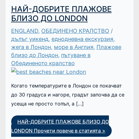
НАЙ-ДОБРИТЕ ПЛАЖОВЕ
БЛИЗО ДО LONDON
ENGLAND
,
ОБЕДИНЕНО КРАЛСТВО
/
дълъг уикенд
,
еднодневна екскурзия
,
жега в Лондон
,
море в Англия
,
Плажове
близо до Лондон
,
пътуване в
Обединеното кралство
Когато температурите в Лондон се покачват
до 30 градуса и нагоре, градът започва да се
усеща не просто топъл, а […]
НАЙ-ДОБРИТЕ ПЛАЖОВЕ БЛИЗО ДО
LONDON
Прочети повече в статията >