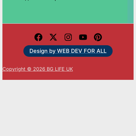
Design by WEB DEV FOR ALL
Copyright © 2026 BG LIFE UK
С натискането на „Приемам“ вие се съгласявате
с използването на ВСИЧКИ бисквитки.
Cookie settings
ACCEPT