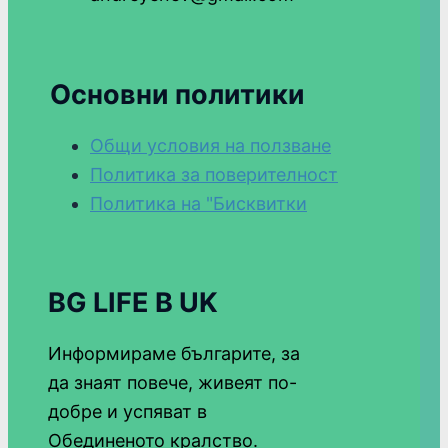
Основни политики
Общи условия на ползване
Политика за поверителност
Политика на "Бисквитки
BG LIFE В UK
Информираме българите, за
да знаят повече, живеят по-
добре и успяват в
Обединеното кралство.