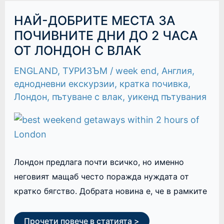
НАЙ-
НАЙ-ДОБРИТЕ МЕСТА ЗА
ДОБРИТЕ
МЕСТА
ПОЧИВНИТЕ ДНИ ДО 2 ЧАСА
ЗА
ОТ ЛОНДОН С ВЛАК
ПОЧИВНИТЕ
ДНИ
ДО
ENGLAND
,
ТУРИЗЪМ
/
week end
,
Англия
,
2
ЧАСА
еднодневни екскурзии
,
кратка почивка
,
ОТ
Лондон
,
пътуване с влак
,
уикенд пътувания
ЛОНДОН
С
ВЛАК
Лондон предлага почти всичко, но именно
неговият мащаб често поражда нуждата от
кратко бягство. Добрата новина е, че в рамките
Прочети повече в статията >