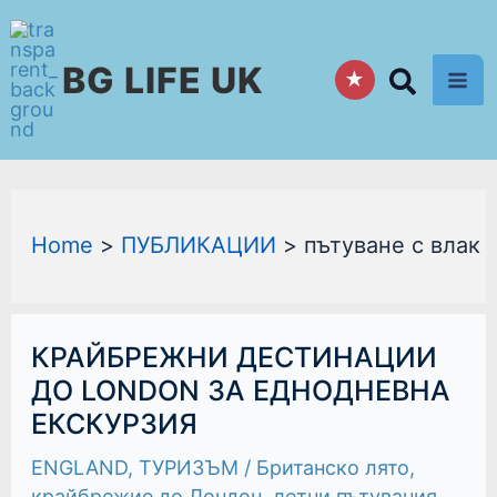
Skip
to
BG LIFE UK
content
★
Home
ПУБЛИКАЦИИ
пътуване с влак
КРАЙБРЕЖНИ
КРАЙБРЕЖНИ ДЕСТИНАЦИИ
ДЕСТИНАЦИИ
ДО
ДО LONDON ЗА ЕДНОДНЕВНА
LONDON
ЕКСКУРЗИЯ
ЗА
ЕДНОДНЕВНА
ЕКСКУРЗИЯ
ENGLAND
,
ТУРИЗЪМ
/
Британско лято
,
крайбрежие до Лондон
,
летни пътувания
,