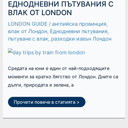
ЕДНОДНЕВНИ
ЕДНОДНЕВНИ ПЪТУВАНИЯ С
ПЪТУВАНИЯ
С
ВЛАК ОТ LONDON
ВЛАК
ОТ
LONDON GUIDE
/
английска провинция
,
LONDON
влак от Лондон
,
Еднодневни пътувания
,
пътуване с влак
,
разходки извън Лондон
Средата на юни е един от най-подходящите
моменти за кратко бягство от Лондон. Дните са
дълги, природата е зелена, а
Прочети повече в статията >