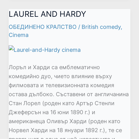
LAUREL AND HARDY
LAUREL
AND
ОБЕДИНЕНО КРАЛСТВО
/
British comedy
,
HARDY
Cinema
Лоръл и Харди са емблематично
комедийно дуо, чието влияние върху
филмовата и телевизионната комедия
остава дълбоко. Съставени от англичанина
Стан Лорел (роден като Артър Стенли
Джеферсън на 16 юни 1890 г.) и
американеца Оливър Харди (роден като
Норвел Харди на 18 януари 1892 г.), те се