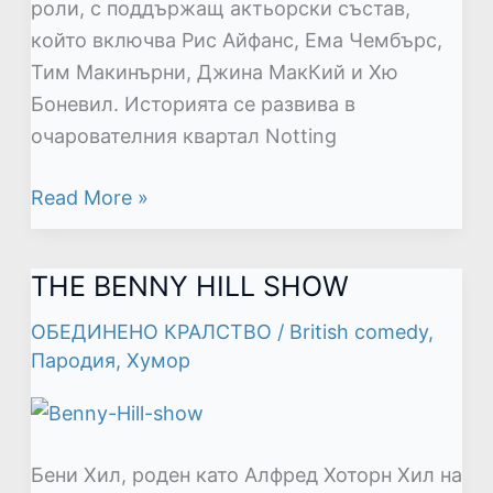
роли, с поддържащ актьорски състав,
който включва Рис Айфанс, Ема Чембърс,
Тим Макинърни, Джина МакКий и Хю
Боневил. Историята се развива в
очарователния квартал Notting
Read More »
THE BENNY HILL SHOW
THE
BENNY
ОБЕДИНЕНО КРАЛСТВО
/
British comedy
,
HILL
Пародия
,
Хумор
SHOW
Бени Хил, роден като Алфред Хоторн Хил на