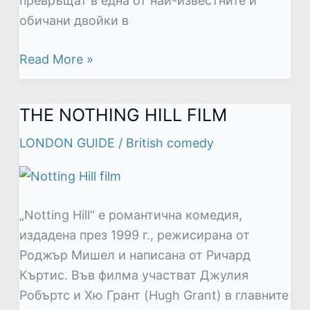
превръщат в една от най-известните и
обичани двойки в
Read More »
THE NOTHING HILL FILM
THE
NOTHING
LONDON GUIDE
/
British comedy
HILL
FILM
„Notting Hill“ е романтична комедия,
издадена през 1999 г., режисирана от
Роджър Мишел и написана от Ричард
Къртис. Във филма участват Джулия
Робъртс и Хю Грант (Hugh Grant) в главните