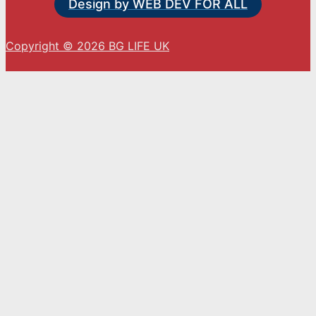
Design by WEB DEV FOR ALL
Copyright © 2026 BG LIFE UK
С натискането на „Приемам“ вие се съгласявате
с използването на ВСИЧКИ бисквитки.
Cookie settings
ACCEPT
Close
Privacy Overview
This website uses cookies to improve your
experience while you navigate through the