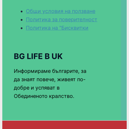
Общи условия на ползване
Политика за поверителност
Политика на "Бисквитки
BG LIFE В UK
Информираме българите, за
да знаят повече, живеят по-
добре и успяват в
Обединеното кралство.