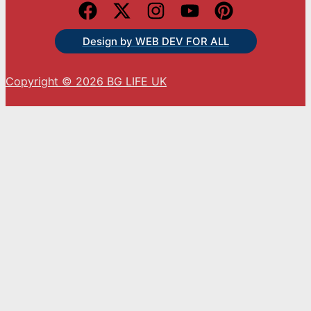
Design by WEB DEV FOR ALL
Copyright © 2026 BG LIFE UK
С натискането на „Приемам“ вие се съгласявате
с използването на ВСИЧКИ бисквитки.
Cookie settings
ACCEPT
Close
Privacy Overview