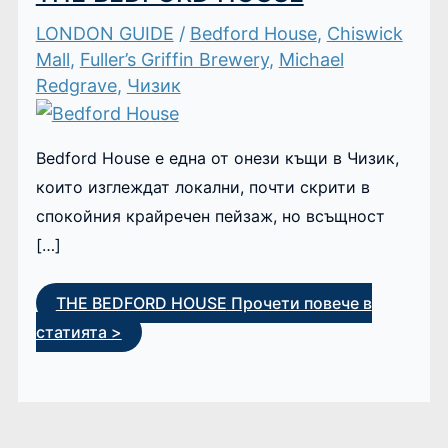
LONDON GUIDE
/
Bedford House
,
Chiswick
Mall
,
Fuller’s Griffin Brewery
,
Michael
Redgrave
,
Чизик
Bedford House е една от онези къщи в Чизик,
които изглеждат локални, почти скрити в
спокойния крайречен пейзаж, но всъщност
[…]
THE BEDFORD HOUSE
Прочети повече в
статията >