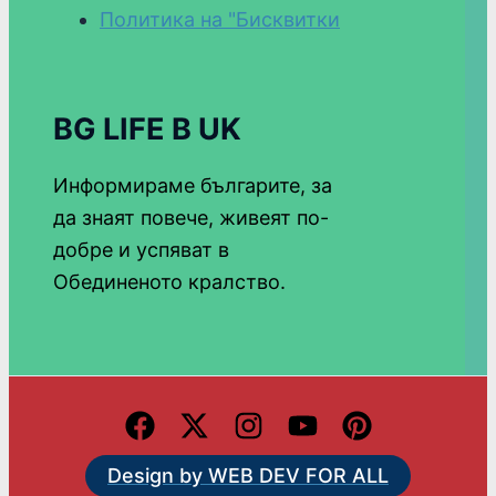
Политика на "Бисквитки
BG LIFE В UK
Информираме българите, за
да знаят повече, живеят по-
добре и успяват в
Обединеното кралство.
Design by WEB DEV FOR ALL