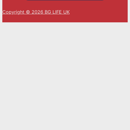
Copyright © 2026 BG LIFE UK
С натискането на „Приемам“ вие се съгласявате
с използването на ВСИЧКИ бисквитки.
Cookie settings
ACCEPT
Close
Privacy Overview
This website uses cookies to improve your
experience while you navigate through the
website. Out of these, the cookies that are