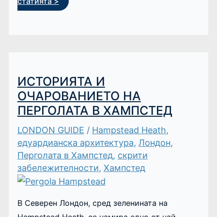
статията >
ИСТОРИЯТА И
ОЧАРОВАНИЕТО НА
ПЕРГОЛАТА В ХАМПСТЕД
LONDON GUIDE
/
Hampstead Heath
,
едуардианска архитектура
,
Лондон
,
Перголата в Хампстед
,
скрити
забележителности
,
Хампстед
В Северен Лондон, сред зеленината на
Hampstead Heath, се намира едно от най-