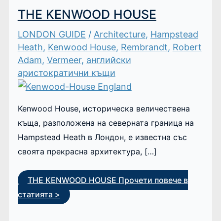
THE KENWOOD HOUSE
LONDON GUIDE
/
Architecture
,
Hampstead
Heath
,
Kenwood House
,
Rembrandt
,
Robert
Adam
,
Vermeer
,
английски
аристократични къщи
Kenwood House, историческа величествена
къща, разположена на северната граница на
Hampstead Heath в Лондон, е известна със
своята прекрасна архитектура, […]
THE KENWOOD HOUSE
Прочети повече в
статията >