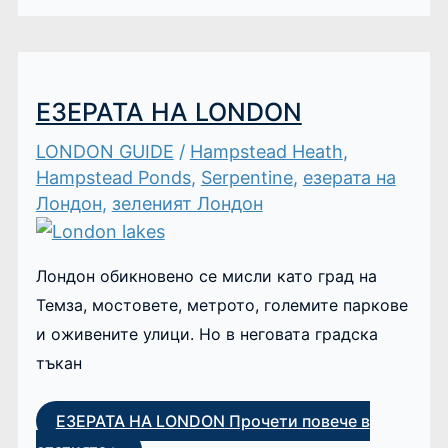
ЕЗЕРАТА НА LONDON
LONDON GUIDE
/
Hampstead Heath
,
Hampstead Ponds
,
Serpentine
,
езерата на
Лондон
,
зеленият Лондон
Лондон обикновено се мисли като град на
Темза, мостовете, метрото, големите паркове
и оживените улици. Но в неговата градска
тъкан
ЕЗЕРАТА НА LONDON
Прочети повече в