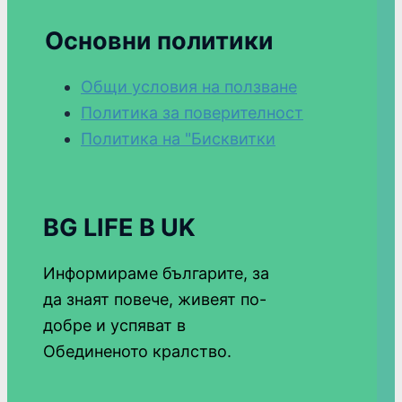
Основни политики
Общи условия на ползване
Политика за поверителност
Политика на "Бисквитки
BG LIFE В UK
Информираме българите, за
да знаят повече, живеят по-
добре и успяват в
Обединеното кралство.