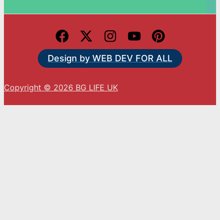
Design by WEB DEV FOR ALL
Copyright © 2026 BG LIFE UK
С натискането на „Приемам“ вие се съгласявате
с използването на ВСИЧКИ бисквитки.
Cookie settings
ACCEPT
Close