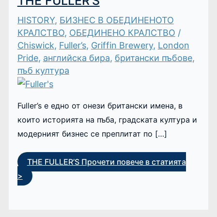
THE FULLER’S
HISTORY
,
БИЗНЕС В ОБЕДИНЕНОТО
КРАЛСТВО
,
ОБЕДИНЕНО КРАЛСТВО
/
Chiswick
,
Fuller’s
,
Griffin Brewery
,
London
Pride
,
английска бира
,
британски пъбове
,
пъб култура
Fuller’s е едно от онези британски имена, в
които историята на пъба, градската култура и
модерният бизнес се преплитат по […]
THE FULLER’S
Прочети повече в статията
>