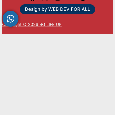
Design by WEB DEV FOR ALL
Copyright © 2026 BG LIFE UK
С натискането на „Приемам“ вие се съгласявате
с използването на ВСИЧКИ бисквитки.
Cookie settings
ACCEPT
Close
Privacy Overview
This website uses cookies to improve your