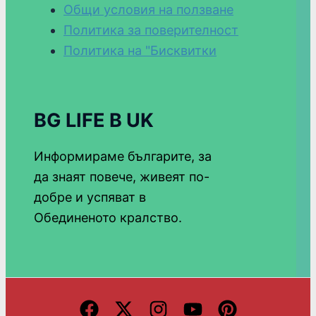
Общи условия на ползване
Политика за поверителност
Политика на "Бисквитки
BG LIFE В UK
Информираме българите, за
да знаят повече, живеят по-
добре и успяват в
Обединеното кралство.