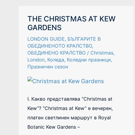
THE
THE CHRISTMAS AT KEW
CHRISTMAS
GARDENS
AT
KEW
GARDENS
LONDON GUIDE
,
БЪЛГАРИТЕ В
ОБЕДИНЕНОТО КРАЛСТВО
,
ОБЕДИНЕНО КРАЛСТВО
/
Christmas
,
London
,
Коледа
,
Коледни празници
,
Празничен сезон
I. Какво представлява “Christmas at
Kew”? “Christmas at Kew” е вечерен,
платен светлинен маршрут в Royal
Botanic Kew Gardens –