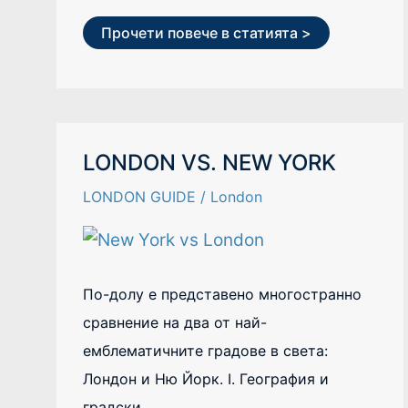
Прочети повече в статията >
LONDON
LONDON VS. NEW YORK
VS.
NEW
LONDON GUIDE
/
London
YORK
По-долу е представено многостранно
сравнение на два от най-
емблематичните градове в света:
Лондон и Ню Йорк. I. География и
градски