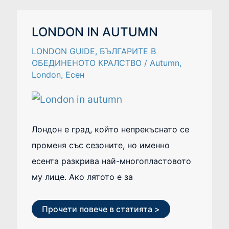
LONDON
LONDON IN AUTUMN
IN
AUTUMN
LONDON GUIDE
,
БЪЛГАРИТЕ В
ОБЕДИНЕНОТО КРАЛСТВО
/
Autumn
,
London
,
Есен
Лондон е град, който непрекъснато се
променя със сезоните, но именно
есента разкрива най-многопластовото
му лице. Ако лятото е за
Прочети повече в статията >