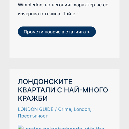
Wimbledon, но неговият характер не се
изчерпва с тениса. Той е
Прочети повече в статията >
ЛОНДОНСКИТЕ
ЛОНДОНСКИТЕ
КВАРТАЛИ
КВАРТАЛИ С НАЙ-МНОГО
С
НАЙ-
КРАЖБИ
МНОГО
КРАЖБИ
LONDON GUIDE
/
Crime
,
London
,
Престъпност