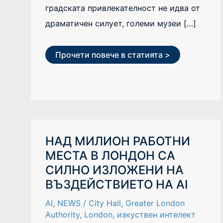
градската привлекателност не идва от
драматичен силует, големи музеи […]
Прочети повече в статията >
НАД
НАД МИЛИОН РАБОТНИ
МИЛИОН
МЕСТА В ЛОНДОН СА
РАБОТНИ
МЕСТА
СИЛНО ИЗЛОЖЕНИ НА
В
ЛОНДОН
ВЪЗДЕЙСТВИЕТО НА AI
СА
СИЛНО
ИЗЛОЖЕНИ
AI
,
NEWS
/
City Hall
,
Greater London
НА
Authority
,
London
,
изкуствен интелект
ВЪЗДЕЙСТВИЕТО