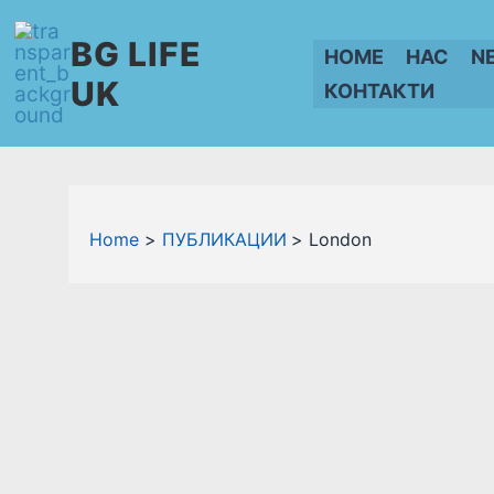
Skip
BG LIFE
to
HOME
НАС
N
content
UK
КОНТАКТИ
Home
ПУБЛИКАЦИИ
London