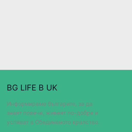
BG LIFE В UK
Информираме българите, за да
знаят повече, живеят по-добре и
успяват в Обединеното кралство.