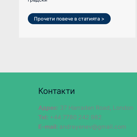
Прочети повече в статията >
Контакти
Адрес
: 37 Harraden Road, London
Tel:
+44 7780 242 982
E-mail:
andreyenev@gmail.com