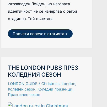
югозападен Лондон, но неговата
идентичност не се изчерпва с ръгби
стадиона. Той съчетава
Прочети повече в статията >
THE
THE LONDON PUBS ПРЕЗ
LONDON
КОЛЕДНИЯ СЕЗОН
PUBS
ПРЕЗ
КОЛЕДНИЯ
LONDON GUIDE
/
Christmas
,
London
,
СЕЗОН
Коледен сезон
,
Коледни празници
,
Празничен сезон