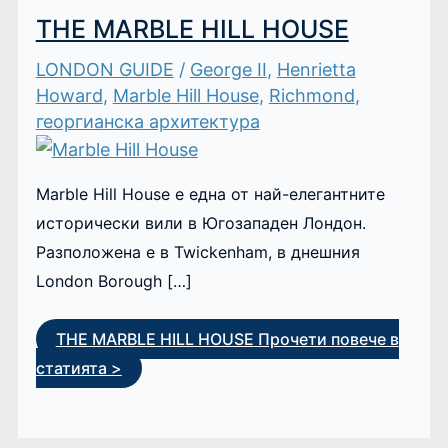
THE MARBLE HILL HOUSE
LONDON GUIDE
/
George II
,
Henrietta
Howard
,
Marble Hill House
,
Richmond
,
георгианска архитектура
Marble Hill House е една от най-елегантните
исторически вили в Югозападен Лондон.
Разположена е в Twickenham, в днешния
London Borough […]
THE MARBLE HILL HOUSE
Прочети повече в
статията >