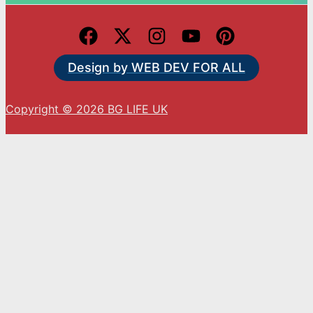
Design by WEB DEV FOR ALL
Copyright © 2026 BG LIFE UK
С натискането на „Приемам“ вие се съгласявате
с използването на ВСИЧКИ бисквитки.
Cookie settings
ACCEPT
Close
Privacy Overview