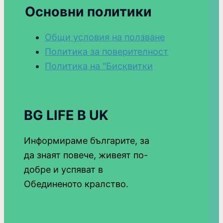
Основни политики
Общи условия на ползване
Политика за поверителност
Политика на "Бисквитки
BG LIFE В UK
Информираме българите, за
да знаят повече, живеят по-
добре и успяват в
Обединеното кралство.