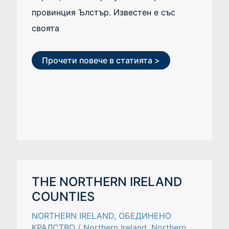
провинция Ълстър. Известен е със
своята
Прочети повече в статията >
THE
THE NORTHERN IRELAND
NORTHERN
COUNTIES
IRELAND
COUNTIES
NORTHERN IRELAND
,
ОБЕДИНЕНО
КРАЛСТВО
/
Northern Ireland
,
Northern