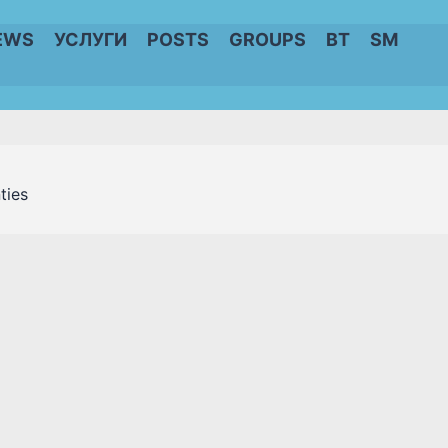
EWS
УСЛУГИ
POSTS
GROUPS
BT
SM
ties