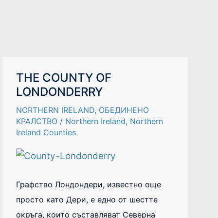
THE
THE COUNTY OF
COUNTY
LONDONDERRY
OF
LONDONDERRY
NORTHERN IRELAND
,
ОБЕДИНЕНО
КРАЛСТВО
/
Northern Ireland
,
Northern
Ireland Counties
Графство Лондондери, известно още
просто като Дери, е едно от шестте
окръга, които съставляват Северна