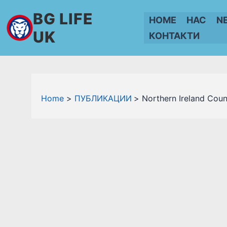
Skip
BG LIFE
HOME
НАС
N
to
UK
КОНТАКТИ
content
Home
ПУБЛИКАЦИИ
Northern Ireland Coun