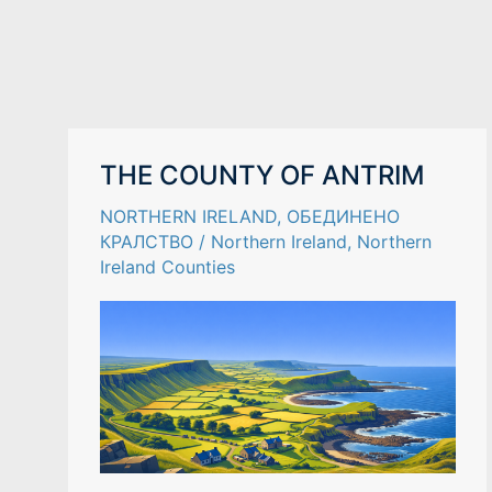
THE
THE COUNTY OF ANTRIM
COUNTY
OF
NORTHERN IRELAND
,
ОБЕДИНЕНО
ANTRIM
КРАЛСТВО
/
Northern Ireland
,
Northern
Ireland Counties